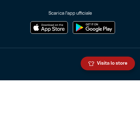
Scarica l'app ufficiale
Visita lo store
Genoa Cricket and Football Club S.p.A.
Via Ronchi 67, 16155 Genova Pegli
Iscritto al Registro Stampa del Tribunale di Genova n. 3054 in data
7 maggio 2025
C.F. 80033270101
P.IVA 00973790108
CONTATTI