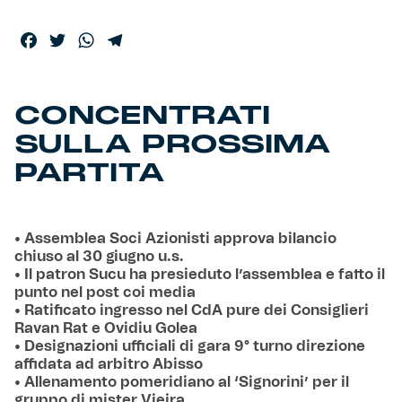
Facebook
Twitter
WhatsApp
Telegram
CONCENTRATI
SULLA PROSSIMA
PARTITA
• Assemblea Soci Azionisti approva bilancio
chiuso al 30 giugno u.s.
• Il patron Sucu ha presieduto l’assemblea e fatto il
punto nel post coi media
• Ratificato ingresso nel CdA pure dei Consiglieri
Ravan Rat e Ovidiu Golea
• Designazioni ufficiali di gara 9° turno direzione
affidata ad arbitro Abisso
• Allenamento pomeridiano al ‘Signorini’ per il
gruppo di mister Vieira