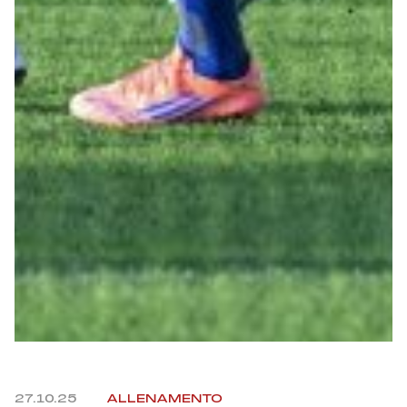
Helan x Genoa
Isolani x Genoa
Gift Card Online Store
Fortissimo batte il mio cuor
27.10.25
ALLENAMENTO