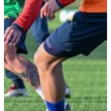
Robe di Kappa x Genoa
Vintage Collection
Red&Blue Voices
Kids
Accessori
Party
Outlet
Caffè Boasi x Genoa