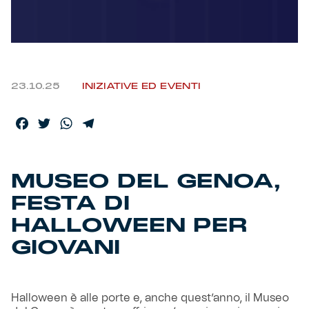
Helan x Genoa
Isolani x Genoa
23.10.25
INIZIATIVE ED EVENTI
Gift Card Online Store
Facebook
Twitter
WhatsApp
Telegram
Fortissimo batte il mio cuor
MUSEO DEL GENOA,
FESTA DI
HALLOWEEN PER
GIOVANI
Halloween è alle porte e, anche quest’anno, il Museo