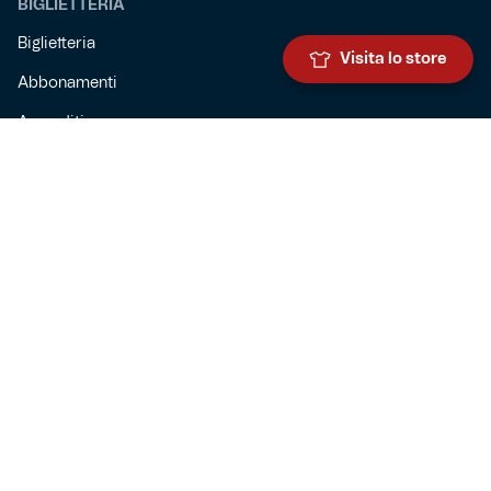
BIGLIETTERIA
Biglietteria
Visita lo store
Abbonamenti
Accrediti
Experience
Hospitality
SQUADRE
Prima squadra maschile
Prima squadra femminile
Settore giovanile
Genoa for special
Genoa Academy