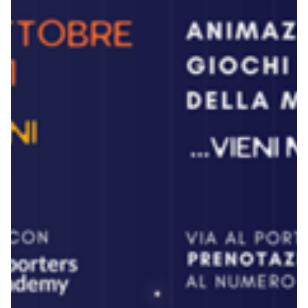
Robe di Kappa x Genoa
Vintage Collection
Red&Blue Voices
Kids
Accessori
Party
Outlet
Caffè Boasi x Genoa