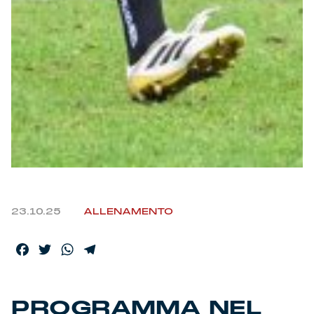
Helan x Genoa
Isolani x Genoa
Gift Card Online Store
Fortissimo batte il mio cuor
23.10.25
ALLENAMENTO
Facebook
Twitter
WhatsApp
Telegram
PROGRAMMA NEL