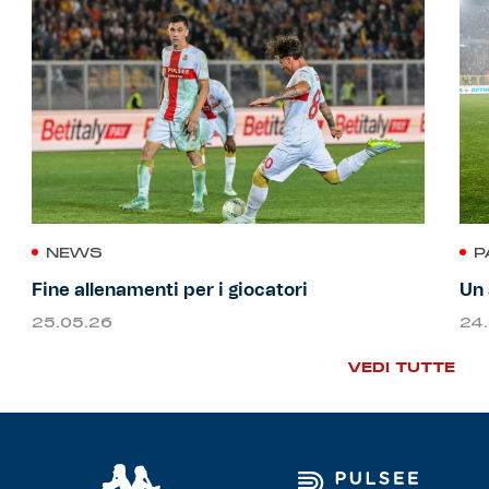
NEWS
P
Fine allenamenti per i giocatori
Un 
25.05.26
24
VEDI TUTTE