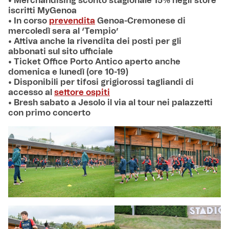
• Merchandising sconto stagionale 15% negli store
iscritti MyGenoa
• In corso
prevendita
Genoa-Cremonese di
mercoledì sera al ‘Tempio’
• Attiva anche la rivendita dei posti per gli
abbonati sul sito ufficiale
• Ticket Office Porto Antico aperto anche
domenica e lunedì (ore 10-19)
• Disponibili per tifosi grigiorossi tagliandi di
accesso al
settore ospiti
• Bresh sabato a Jesolo il via al tour nei palazzetti
con primo concerto