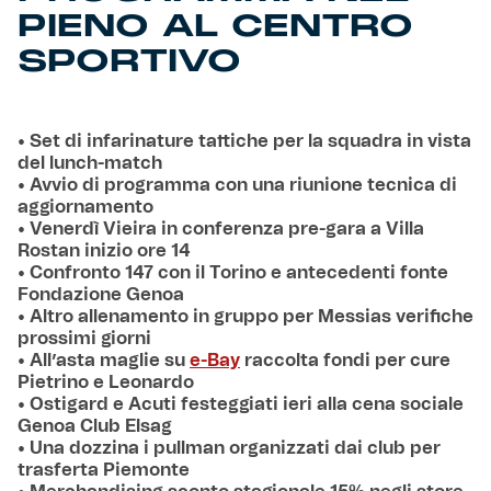
PIENO AL CENTRO
SPORTIVO
• Set di infarinature tattiche per la squadra in vista
del lunch-match
• Avvio di programma con una riunione tecnica di
aggiornamento
• Venerdì Vieira in conferenza pre-gara a Villa
Rostan inizio ore 14
• Confronto 147 con il Torino e antecedenti fonte
Fondazione Genoa
• Altro allenamento in gruppo per Messias verifiche
prossimi giorni
• All’asta maglie su
e-Bay
raccolta fondi per cure
Pietrino e Leonardo
• Ostigard e Acuti festeggiati ieri alla cena sociale
Genoa Club Elsag
• Una dozzina i pullman organizzati dai club per
trasferta Piemonte