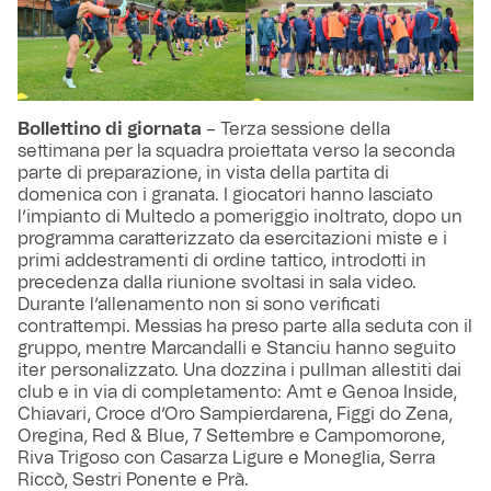
Bollettino di giornata
– Terza sessione della
settimana per la squadra proiettata verso la seconda
parte di preparazione, in vista della partita di
domenica con i granata. I giocatori hanno lasciato
l’impianto di Multedo a pomeriggio inoltrato, dopo un
programma caratterizzato da esercitazioni miste e i
primi addestramenti di ordine tattico, introdotti in
precedenza dalla riunione svoltasi in sala video.
Durante l’allenamento non si sono verificati
contrattempi. Messias ha preso parte alla seduta con il
gruppo, mentre Marcandalli e Stanciu hanno seguito
iter personalizzato. Una dozzina i pullman allestiti dai
club e in via di completamento: Amt e Genoa Inside,
Chiavari, Croce d’Oro Sampierdarena, Figgi do Zena,
Oregina, Red & Blue, 7 Settembre e Campomorone,
Riva Trigoso con Casarza Ligure e Moneglia, Serra
Riccò, Sestri Ponente e Prà.