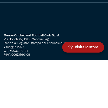
Genoa Cricket and Football Club S.p.A.
Via Ronchi 67, 16155 Genova Pegli
Iscritto al Registro Stampa del Tribunale di Genova n. 3054 in data
7 maggio 2025
Visita lo store
C.F. 80033270101
P.IVA 00973790108
CONTATTI
BIGLIETTERIA
Biglietteria
Abbonamenti
Accrediti