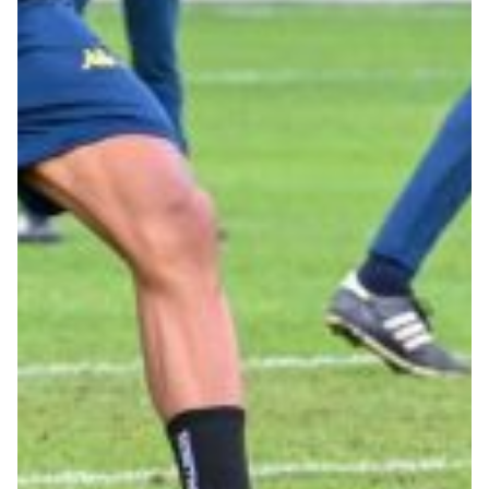
Robe di Kappa x Genoa
Vintage Collection
Red&Blue Voices
Kids
Accessori
Party
Outlet
Caffè Boasi x Genoa