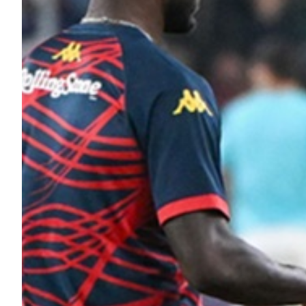
Robe di Kappa x Genoa
Vintage Collection
Red&Blue Voices
Kids
Accessori
Party
Outlet
Caffè Boasi x Genoa