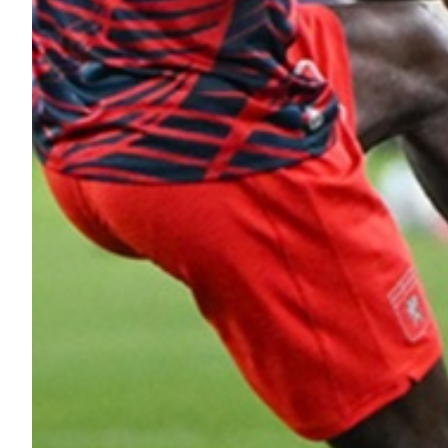
Helan x Genoa
Isolani x Genoa
Gift Card Online Store
Fortissimo batte il mio cuor