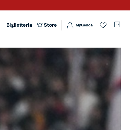
Biglietteria
Store
MyGenoa