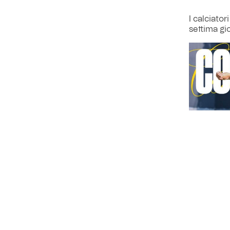
I calciator
settima gi