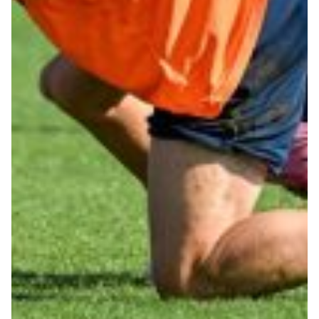
Helan x Genoa
Isolani x Genoa
Gift Card Online Store
Fortissimo batte il mio cuor