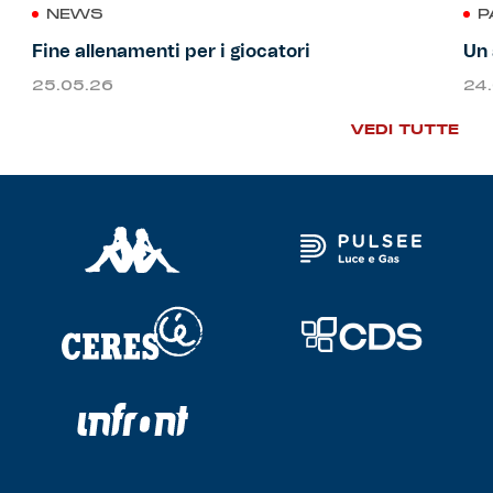
NEWS
P
Fine allenamenti per i giocatori
Un 
25.05.26
24
VEDI TUTTE