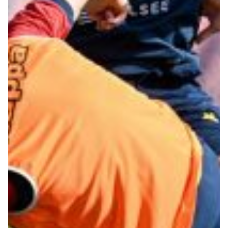
Robe di Kappa x Genoa
Vintage Collection
Red&Blue Voices
Kids
Accessori
Party
Outlet
Caffè Boasi x Genoa