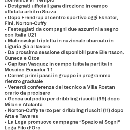
domenica al ‘Tempio’
• Designati ufficiali gara direzione in campo
affidata arbitro Sozza
• Dopo Frendrup al centro sportivo oggi Ekhator,
Fini, Norton-Cuffy
• Festeggiati da compagni due azzurrini a segno
con Italia U21
• Malinovskyi tripletta in nazionale sbarcato in
Liguria già al lavoro
• Da prossima sessione disponibili pure Ellertsson,
Cuneca e Otoa
• Capitan Vasquez in campo tutta la partita in
Messico-Ecuador 1-1
• Cornet primi passi in gruppo in programma
rientro graduale
• Venerdì conferenza del tecnico a Villa Rostan
orario da precisare
• Genoa sul podio per dribbling riusciti (99) dopo
Milan e Atalanta
• Norton-Cuffy terzo per dribbling riusciti (11) dopo
Atta e Tavares
• La Lega promuove campagna “Spazio ai Sogni”
Lega Filo d’Oro