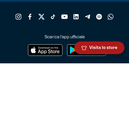
Scarica l'app ufficiale
Visita lo store
Genoa Cricket and Football Club S.p.A.
Via Ronchi 67, 16155 Genova Pegli
Iscritto al Registro Stampa del Tribunale di Genova n. 3054 in data
7 maggio 2025
C.F. 80033270101