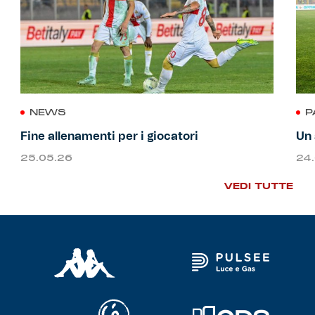
NEWS
P
Fine allenamenti per i giocatori
Un 
25.05.26
24
VEDI TUTTE