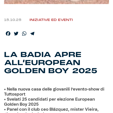
Helan x Genoa
15.10.25
INIZIATIVE ED EVENTI
Isolani x Genoa
Facebook
Twitter
WhatsApp
Telegram
Gift Card Online Store
Fortissimo batte il mio cuor
LA BADIA APRE
ALL’EUROPEAN
GOLDEN BOY 2025
• Nella nuova casa delle giovanili l’evento-show di
Tuttosport
• Svelati 25 candidati per elezione European
Golden Boy 2025
• Panel con il club ceo Blázquez, mister Vieira,