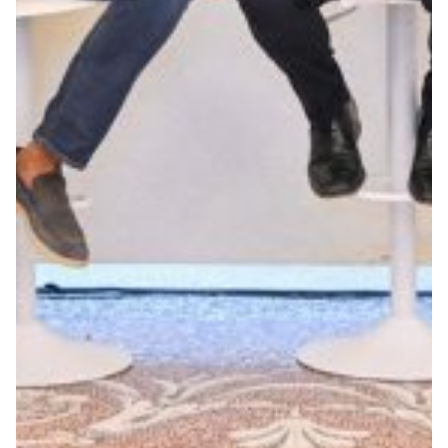
Robe di Kappa x Genoa
Vintage Collection
Red&Blue Voices
Kids
Accessori
Party
Outlet
Caffè Boasi x Genoa