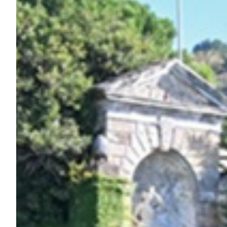
Robe di Kappa x Genoa
Vintage Collection
Red&Blue Voices
Kids
Accessori
Party
Outlet
Caffè Boasi x Genoa