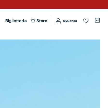
Biglietteria
Store
MyGenoa