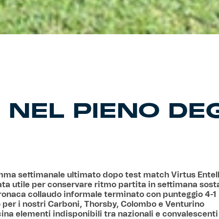
 NEL PIENO DEG
ma settimanale ultimato dopo test match Virtus Entel
a utile per conservare ritmo partita in settimana sost
cronaca collaudo informale terminato con punteggio 4-1
 per i nostri Carboni, Thorsby, Colombo e Venturino
ina elementi indisponibili tra nazionali e convalescenti