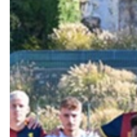
Helan x Genoa
Isolani x Genoa
Gift Card Online Store
Fortissimo batte il mio cuor