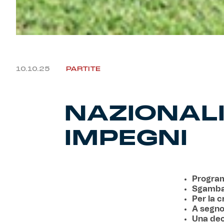
10.10.25
PARTITE
NAZIONALI
IMPEGNI
Program
Sgambat
Per la 
A segno
Una dec