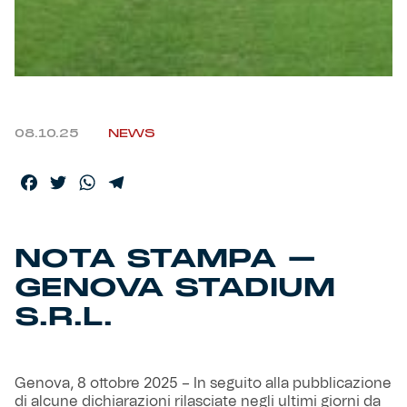
Helan x Genoa
Isolani x Genoa
08.10.25
NEWS
Gift Card Online Store
Facebook
Twitter
WhatsApp
Telegram
Fortissimo batte il mio cuor
NOTA STAMPA –
GENOVA STADIUM
S.R.L.
Genova, 8 ottobre 2025 – In seguito alla pubblicazione
di alcune dichiarazioni rilasciate negli ultimi giorni da