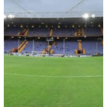
Robe di Kappa x Genoa
Vintage Collection
Red&Blue Voices
Kids
Accessori
Party
Outlet
Caffè Boasi x Genoa