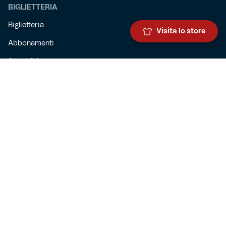
BIGLIETTERIA
Biglietteria
Visita lo store
Abbonamenti
Accrediti
Experience
Hospitality
SQUADRE
Prima squadra maschile
Prima squadra femminile
Settore giovanile
Genoa for special