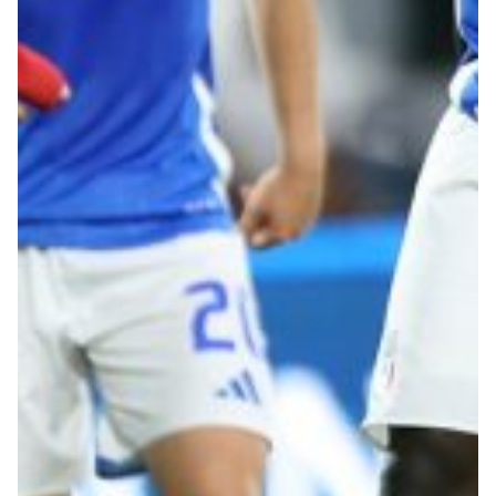
Robe di Kappa x Genoa
Vintage Collection
Red&Blue Voices
Kids
Accessori
Party
Outlet
Caffè Boasi x Genoa