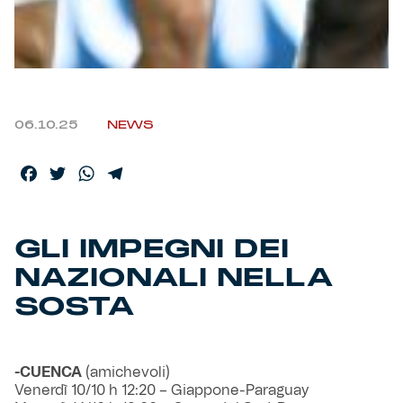
Helan x Genoa
Isolani x Genoa
06.10.25
NEWS
Gift Card Online Store
Facebook
Twitter
WhatsApp
Telegram
Fortissimo batte il mio cuor
GLI IMPEGNI DEI
NAZIONALI NELLA
SOSTA
-CUENCA
(amichevoli)
Venerdì 10/10 h 12:20 – Giappone-Paraguay