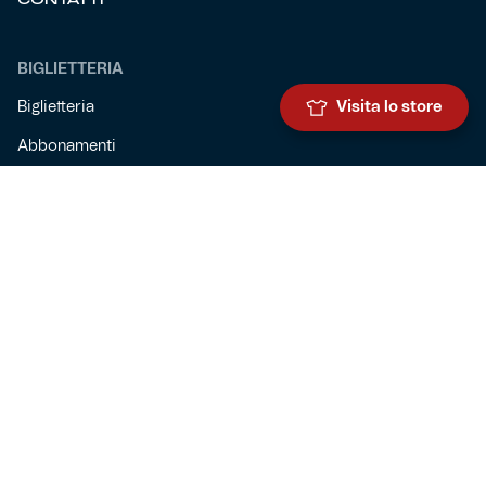
BIGLIETTERIA
Biglietteria
Visita lo store
Abbonamenti
Accrediti
Experience
Hospitality
SQUADRE
Prima squadra maschile
Prima squadra femminile
Settore giovanile