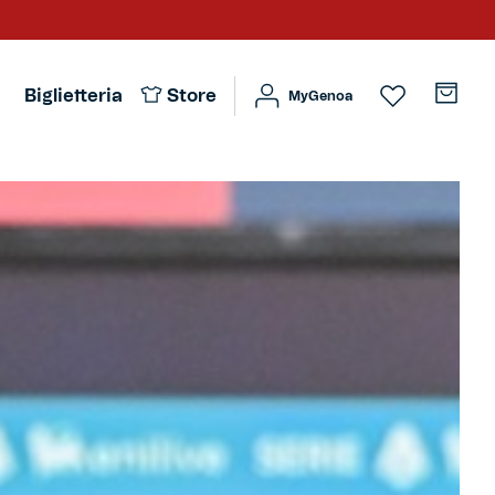
Biglietteria
Store
MyGenoa