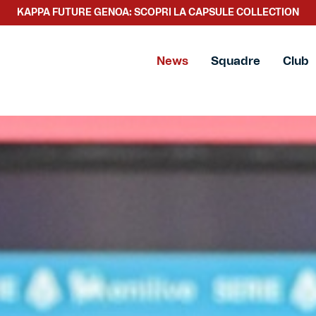
SCOPRI LA NUOVA COLLEZIONE TACCHETTEE
News
Squadre
Club