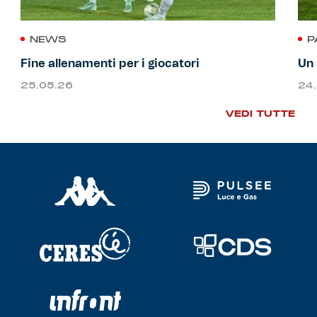
NEWS
P
Fine allenamenti per i giocatori
Un 
25.05.26
24
VEDI TUTTE