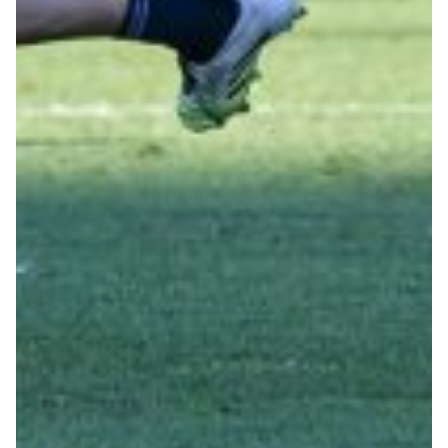
Helan x Genoa
Isolani x Genoa
Gift Card Online Store
Fortissimo batte il mio cuor