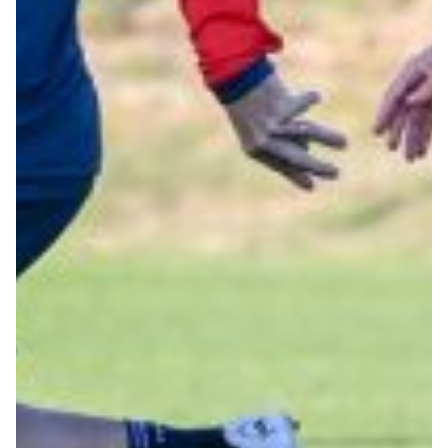
Robe di Kappa x Genoa
Vintage Collection
Red&Blue Voices
Kids
Accessori
Party
Outlet
Caffè Boasi x Genoa