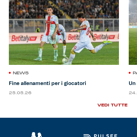
NEWS
P
Fine allenamenti per i giocatori
Un 
25.05.26
24
VEDI TUTTE