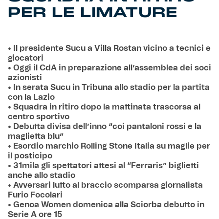
PER LE LIMATURE
• Il presidente Sucu a Villa Rostan vicino a tecnici e
giocatori
• Oggi il CdA in preparazione all’assemblea dei soci
azionisti
• In serata Sucu in Tribuna allo stadio per la partita
con la Lazio
• Squadra in ritiro dopo la mattinata trascorsa al
centro sportivo
• Debutta divisa dell’inno “coi pantaloni rossi e la
maglietta blu”
• Esordio marchio Rolling Stone Italia su maglie per
il posticipo
• 31mila gli spettatori attesi al “Ferraris” biglietti
anche allo stadio
• Avversari lutto al braccio scomparsa giornalista
Furio Focolari
• Genoa Women domenica alla Sciorba debutto in
Serie A ore 15