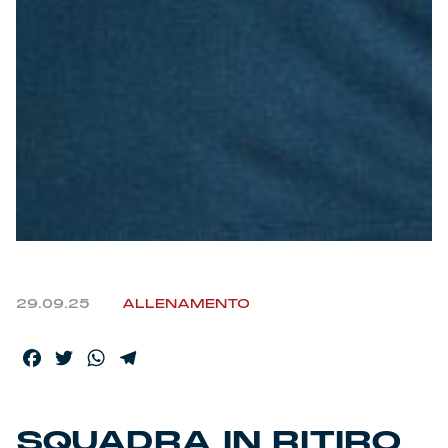
Helan x Genoa
Isolani x Genoa
Gift Card Online Store
Fortissimo batte il mio cuor
29.09.25
ALLENAMENTO
Facebook
Twitter
WhatsApp
Telegram
SQUADRA IN RITIRO