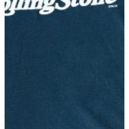
Robe di Kappa x Genoa
Vintage Collection
Red&Blue Voices
Kids
Accessori
Party
Outlet
Caffè Boasi x Genoa