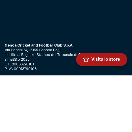
Genoa Cricket and Football Club S.p.A.
Via Ronchi 67, 16155 Genova Pegli
Iscritto al Registro Stampa del Tribunale di Genova n. 3054 in data
Visita lo store
7 maggio 2025
C.F. 80033270101
P.IVA 00973790108
CONTATTI
BIGLIETTERIA
Biglietteria
Abbonamenti
Accrediti