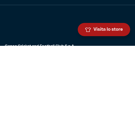
Visita lo store
Genoa Cricket and Football Club S.p.A.
Via Ronchi 67, 16155 Genova Pegli
Iscritto al Registro Stampa del Tribunale di Genova n. 3054 in data
7 maggio 2025
C.F. 80033270101
P.IVA 00973790108
CONTATTI
BIGLIETTERIA
Biglietteria
Abbonamenti
Accrediti