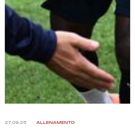
Helan x Genoa
Isolani x Genoa
Gift Card Online Store
Fortissimo batte il mio cuor
27.09.25
ALLENAMENTO