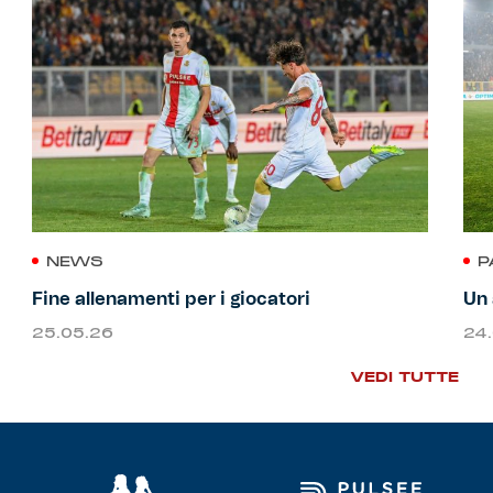
NEWS
P
Fine allenamenti per i giocatori
Un 
25.05.26
24
VEDI TUTTE