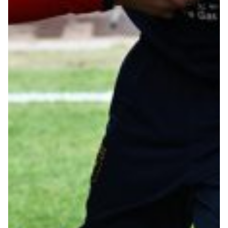
Robe di Kappa x Genoa
Vintage Collection
Red&Blue Voices
Kids
Accessori
Party
Outlet
Caffè Boasi x Genoa