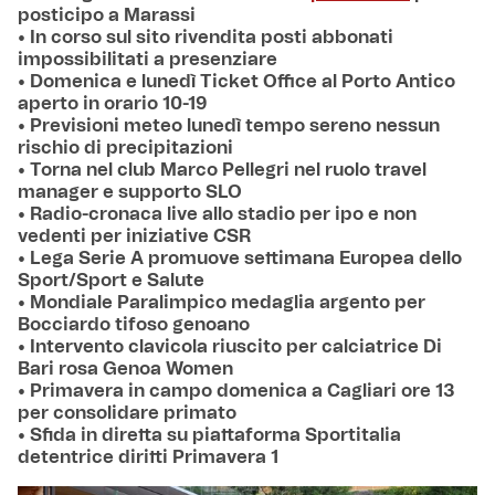
posticipo a Marassi
• In corso sul sito rivendita posti abbonati
impossibilitati a presenziare
• Domenica e lunedì Ticket Office al Porto Antico
aperto in orario 10-19
• Previsioni meteo lunedì tempo sereno nessun
rischio di precipitazioni
• Torna nel club Marco Pellegri nel ruolo travel
manager e supporto SLO
• Radio-cronaca live allo stadio per ipo e non
vedenti per iniziative CSR
• Lega Serie A promuove settimana Europea dello
Sport/Sport e Salute
• Mondiale Paralimpico medaglia argento per
Bocciardo tifoso genoano
• Intervento clavicola riuscito per calciatrice Di
Bari rosa Genoa Women
• Primavera in campo domenica a Cagliari ore 13
per consolidare primato
• Sfida in diretta su piattaforma Sportitalia
detentrice diritti Primavera 1