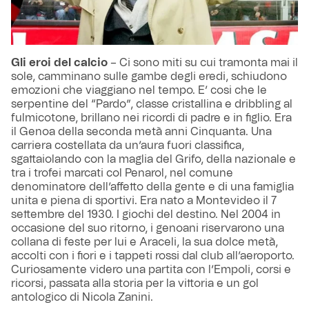
Gli eroi del calcio
– Ci sono miti su cui tramonta mai il
sole, camminano sulle gambe degli eredi, schiudono
emozioni che viaggiano nel tempo. E’ cosi che le
serpentine del “Pardo”, classe cristallina e dribbling al
fulmicotone, brillano nei ricordi di padre e in figlio. Era
il Genoa della seconda metà anni Cinquanta. Una
carriera costellata da un’aura fuori classifica,
sgattaiolando con la maglia del Grifo, della nazionale e
tra i trofei marcati col Penarol, nel comune
denominatore dell’affetto della gente e di una famiglia
unita e piena di sportivi. Era nato a Montevideo il 7
settembre del 1930. I giochi del destino. Nel 2004 in
occasione del suo ritorno, i genoani riservarono una
collana di feste per lui e Araceli, la sua dolce metà,
accolti con i fiori e i tappeti rossi dal club all’aeroporto.
Curiosamente videro una partita con l’Empoli, corsi e
ricorsi, passata alla storia per la vittoria e un gol
antologico di Nicola Zanini.