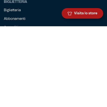
BIGLIETTERIA
Biglietteria
Visita lo store
Abbonamenti
Accrediti
Experience
Hospitality
SQUADRE
Prima squadra maschile
Prima squadra femminile
Settore giovanile
Genoa for special
Genoa Academy