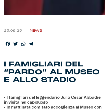
Helan x Genoa
Isolani x Genoa
25.09.25
NEWS
Gift Card Online Store
Facebook
Twitter
WhatsApp
Telegram
Fortissimo batte il mio cuor
I FAMIGLIARI DEL
“PARDO” AL MUSEO
E ALLO STADIO
• I famigliari del leggendario Julio Cesar Abbadie
in visita nel capoluogo
• In mattinata comitato accoglienza al Museo con