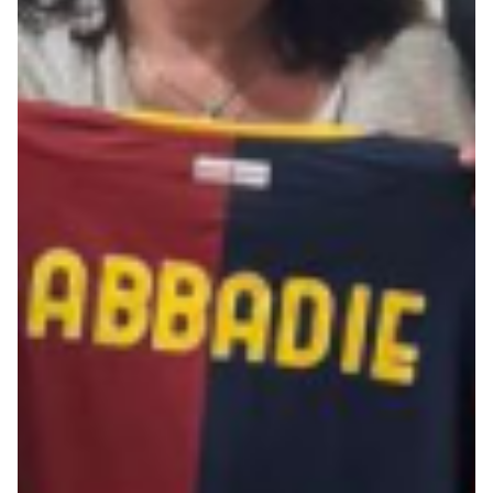
Robe di Kappa x Genoa
Vintage Collection
Red&Blue Voices
Kids
Accessori
Party
Outlet
Caffè Boasi x Genoa