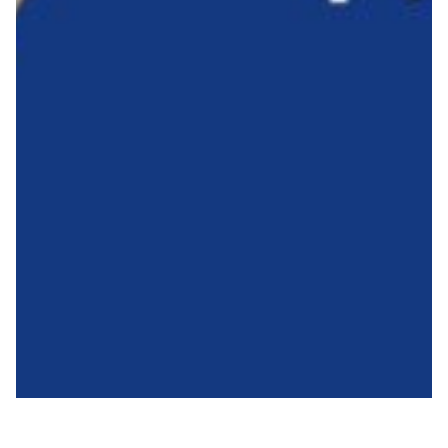
Robe di Kappa x Genoa
Vintage Collection
Red&Blue Voices
Kids
Accessori
Party
Outlet
Caffè Boasi x Genoa