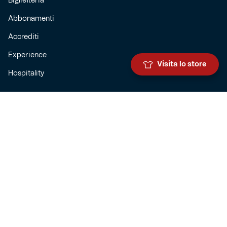
Biglietteria
Abbonamenti
Accrediti
Experience
Visita lo store
Hospitality
SQUADRE
Prima squadra maschile
Prima squadra femminile
Settore giovanile
Genoa for special
Genoa Academy
Summer Camp