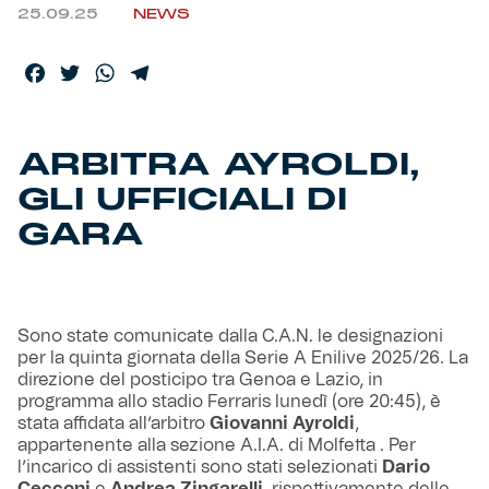
25.09.25
NEWS
Helan x Genoa
Facebook
Twitter
WhatsApp
Telegram
Isolani x Genoa
ARBITRA AYROLDI,
Gift Card Online Store
GLI UFFICIALI DI
Fortissimo batte il mio cuor
GARA
Sono state comunicate dalla C.A.N. le designazioni
per la quinta giornata della Serie A Enilive 2025/26. La
direzione del posticipo tra Genoa e Lazio, in
programma allo stadio Ferraris lunedì (ore 20:45), è
stata affidata all’arbitro
Giovanni Ayroldi
,
appartenente alla sezione A.I.A. di Molfetta . Per
l’incarico di assistenti sono stati selezionati
Dario
Cecconi
e
Andrea Zingarelli
, rispettivamente delle