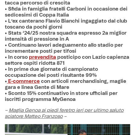
tacca percorso di crescita
• Sfida in famiglia fratelli Carboni in occasione dei
sedicesimi di Coppa Italia
• L’ex canterano Flavio Bianchi ingaggiato dal club
toscano da pochi giorni
• Stats ‘24/25 nostra squadra espresso 2a miglior
intensità di pressione in A
• Continuano lavori adeguamento allo stadio per
incrementare posti per tifosi
• In corso
prevendita
posticipo con Lazio capienza
settore ospiti ridotta 871
• In prime due giornate di campionato
occupazione dei posti risultante 99%
•
E-commerce
con articoli merchandising, maglie
gara e linea Gente di Mare
• Sconto 15% continuativo in store ufficiali per
iscritti programma MyGenoa
–
Maglia Genoa ai piedi feretro ieri per ultimo saluto
sciatore Matteo Franzoso
–