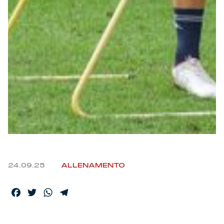
Helan x Genoa
Isolani x Genoa
Gift Card Online Store
Fortissimo batte il mio cuor
24.09.25
ALLENAMENTO
Facebook
Twitter
WhatsApp
Telegram