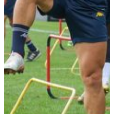
Robe di Kappa x Genoa
Vintage Collection
Red&Blue Voices
Kids
Accessori
Party
Outlet
Caffè Boasi x Genoa