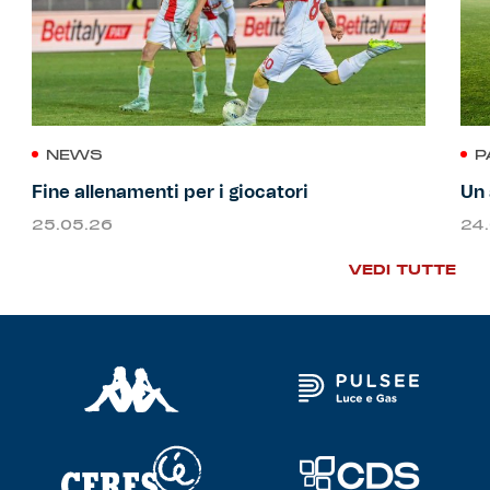
NEWS
P
Fine allenamenti per i giocatori
Un 
25.05.26
24
VEDI TUTTE