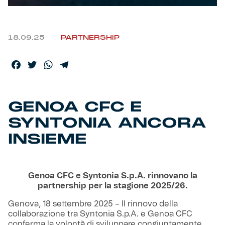
Helan x Genoa
18.09.25
PARTNERSHIP
Isolani x Genoa
Facebook
Twitter
WhatsApp
Telegram
Gift Card Online Store
GENOA CFC E
Fortissimo batte il mio cuor
SYNTONIA ANCORA
INSIEME
Genoa CFC e Syntonia S.p.A. rinnovano la
partnership per la stagione 2025/26.
Genova, 18 settembre 2025 – Il rinnovo della
collaborazione tra Syntonia S.p.A. e Genoa CFC
conferma la volontà di sviluppare congiuntamente