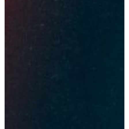
Robe di Kappa x Genoa
Vintage Collection
Red&Blue Voices
Kids
Accessori
Party
Outlet
Caffè Boasi x Genoa