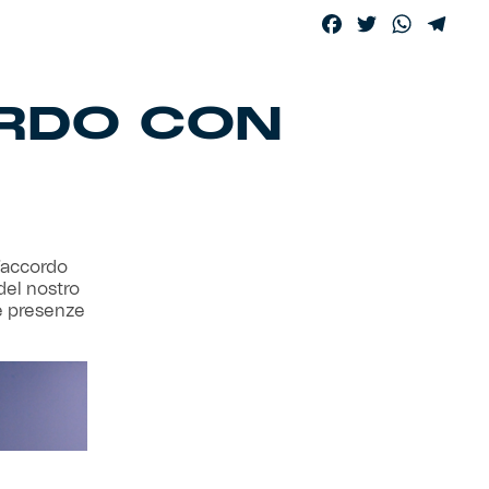
Facebook
Twitter
WhatsA
Tele
ORDO CON
’accordo
del nostro
ue presenze