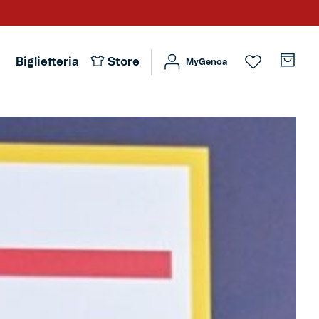
Biglietteria
Store
MyGenoa