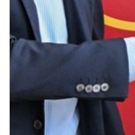
Helan x Genoa
Isolani x Genoa
Gift Card Online Store
Fortissimo batte il mio cuor