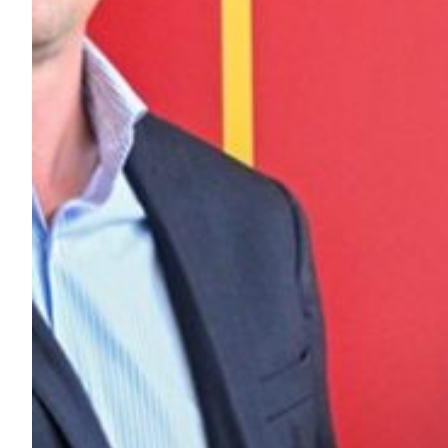
Robe di Kappa x Genoa
Vintage Collection
Red&Blue Voices
Kids
Accessori
Party
Outlet
Caffè Boasi x Genoa