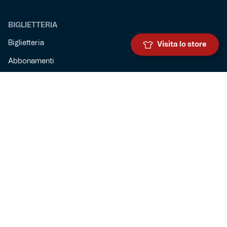
BIGLIETTERIA
Biglietteria
Visita lo store
Abbonamenti
Accrediti
Experience
Hospitality
SQUADRE
Prima squadra maschile
Prima squadra femminile
Settore giovanile