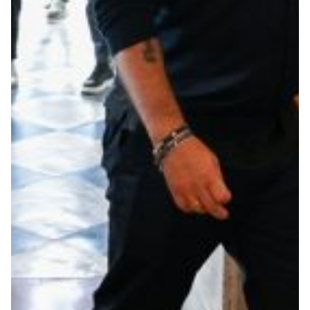
Robe di Kappa x Genoa
Vintage Collection
Red&Blue Voices
Kids
Accessori
Party
Outlet
Caffè Boasi x Genoa