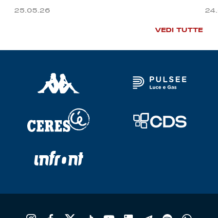
25.05.26
24
VEDI TUTTE