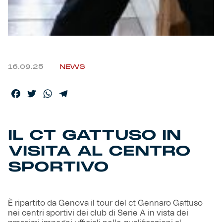
Helan x Genoa
Isolani x Genoa
16.09.25
NEWS
Gift Card Online Store
Facebook
Twitter
WhatsApp
Telegram
Fortissimo batte il mio cuor
IL CT GATTUSO IN
VISITA AL CENTRO
SPORTIVO
È ripartito da Genova il tour del ct Gennaro Gattuso
nei centri sportivi dei club di Serie A in vista dei