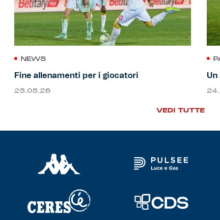
NEWS
P
Fine allenamenti per i giocatori
Un 
25.05.26
24
VEDI TUTTE