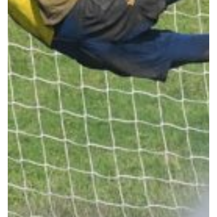
Robe di Kappa x Genoa
Vintage Collection
Red&Blue Voices
Kids
Accessori
Party
Outlet
Caffè Boasi x Genoa