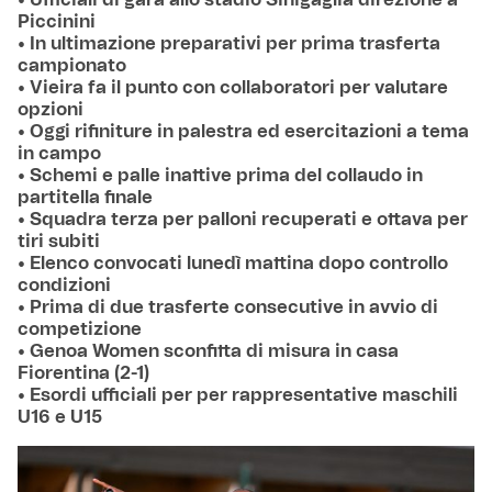
• Ufficiali di gara allo stadio Sinigaglia direzione a
Piccinini
• In ultimazione preparativi per prima trasferta
campionato
• Vieira fa il punto con collaboratori per valutare
opzioni
• Oggi rifiniture in palestra ed esercitazioni a tema
in campo
• Schemi e palle inattive prima del collaudo in
partitella finale
• Squadra terza per palloni recuperati e ottava per
tiri subiti
• Elenco convocati lunedì mattina dopo controllo
condizioni
• Prima di due trasferte consecutive in avvio di
competizione
•
Genoa Women sconfitta di misura in casa
Fiorentina (2-1)
• Esordi ufficiali per per rappresentative maschili
U16 e U15