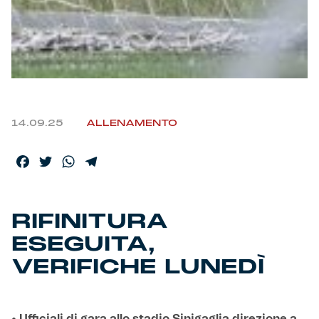
Helan x Genoa
Isolani x Genoa
Gift Card Online Store
14.09.25
ALLENAMENTO
Fortissimo batte il mio cuor
Facebook
Twitter
WhatsApp
Telegram
RIFINITURA
ESEGUITA,
VERIFICHE LUNEDÌ