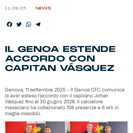
11.09.25
NEWS
Helan x Genoa
Facebook
Twitter
WhatsApp
Telegram
Isolani x Genoa
Gift Card Online Store
IL GENOA ESTENDE
ACCORDO CON
Fortissimo batte il mio cuor
CAPITAN VÁSQUEZ
Genova, 11 settembre 2025 – Il Genoa CFC comunica
di aver esteso l’accordo con il capitano Johan
Vásquez fino al 30 giugno 2028. Il calciatore
messicano ha collezionato 108 presenze e 6 reti in
maglia rossoblù.