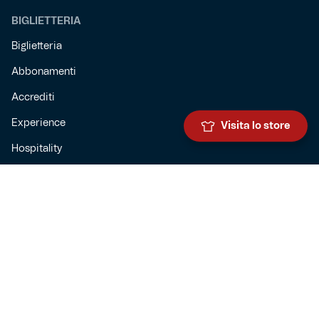
BIGLIETTERIA
Biglietteria
Abbonamenti
Accrediti
Experience
Visita lo store
Hospitality
SQUADRE
Prima squadra maschile
Prima squadra femminile
Settore giovanile
Genoa for special