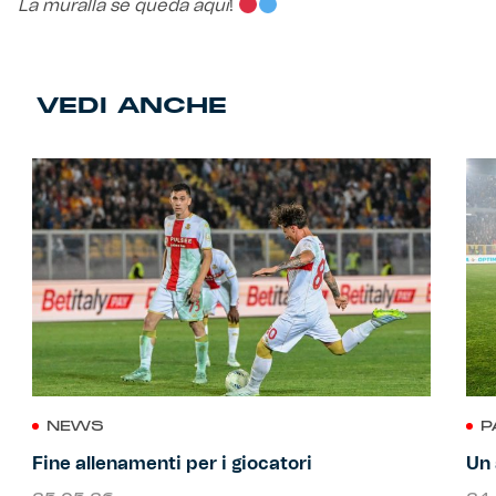
La muralla se queda aquì
!
VEDI ANCHE
NEWS
P
Fine allenamenti per i giocatori
Un 