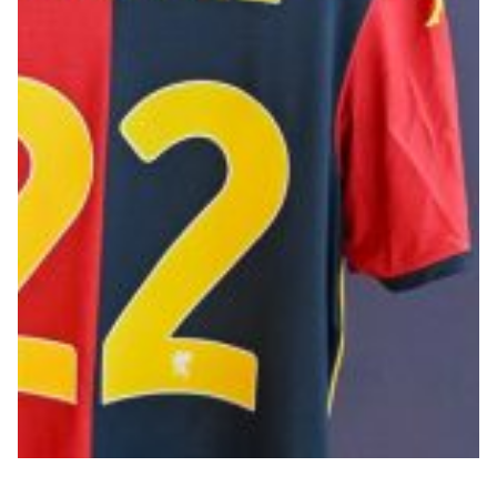
Robe di Kappa x Genoa
Vintage Collection
Red&Blue Voices
Kids
Accessori
Party
Outlet
Caffè Boasi x Genoa