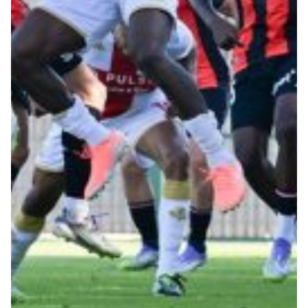
Robe di Kappa x Genoa
Vintage Collection
Red&Blue Voices
Kids
Accessori
Party
Outlet
Caffè Boasi x Genoa