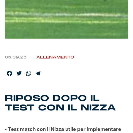
Helan x Genoa
Isolani x Genoa
Gift Card Online Store
05.09.25
ALLENAMENTO
Fortissimo batte il mio cuor
Facebook
Twitter
WhatsApp
Telegram
RIPOSO DOPO IL
TEST CON IL NIZZA
• Test match con il Nizza utile per implementare