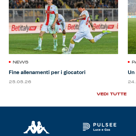
NEWS
P
Fine allenamenti per i giocatori
Un 
25.05.26
24
VEDI TUTTE