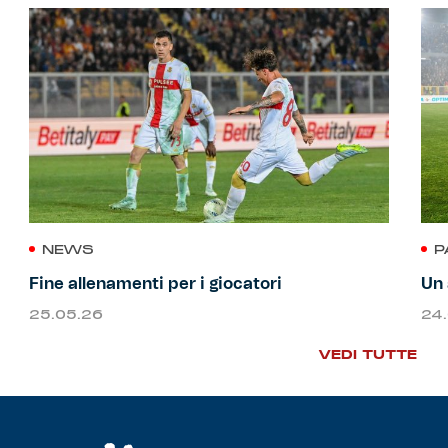
NEWS
P
Fine allenamenti per i giocatori
Un 
25.05.26
24
VEDI TUTTE