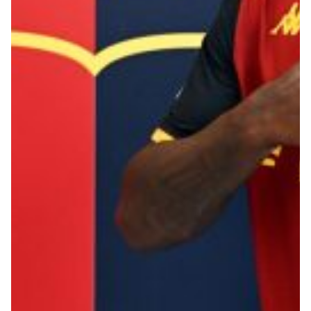
Robe di Kappa x Genoa
Vintage Collection
Red&Blue Voices
Kids
Accessori
Party
Outlet
Caffè Boasi x Genoa