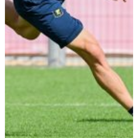
Robe di Kappa x Genoa
Vintage Collection
Red&Blue Voices
Kids
Accessori
Party
Outlet
Caffè Boasi x Genoa