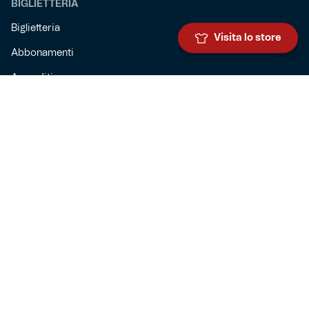
BIGLIETTERIA
Biglietteria
Visita lo store
Abbonamenti
Accrediti
Experience
Hospitality
SQUADRE
Prima squadra maschile
Prima squadra femminile
Settore giovanile
Genoa for special
Genoa Academy