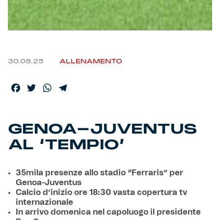
Helan x Genoa
Isolani x Genoa
30.08.25
ALLENAMENTO
Gift Card Online Store
Facebook
Twitter
WhatsApp
Telegram
Fortissimo batte il mio cuor
GENOA-JUVENTUS
AL ‘TEMPIO’
35mila presenze allo stadio “Ferraris” per
Genoa-Juventus
Calcio d’inizio ore 18:30 vasta copertura tv
internazionale
In arrivo domenica nel capoluogo il presidente