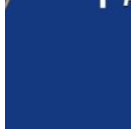
Robe di Kappa x Genoa
Vintage Collection
Red&Blue Voices
Kids
Accessori
Party
Outlet
Caffè Boasi x Genoa