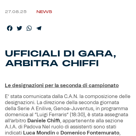
27.08.25
NEWS
Helan x Genoa
Facebook
Twitter
WhatsApp
Telegram
Isolani x Genoa
Gift Card Online Store
UFFICIALI DI GARA,
ARBITRA CHIFFI
Fortissimo batte il mio cuor
Le designazioni per la seconda di campionato
E’ stata comunicata dalla C.A.N. la composizione delle
designazioni. La direzione della seconda giornata
della Serie A Enilive, Genoa-Juventus, in programma
domenica al “Luigi Ferraris” (18:30), è stata assegnata
all’arbitro
Daniele Chiffi
, appartenente alla sezione
A.I.A. di Padova Nel ruolo di assistenti sono stati
indicati
Luca Mondin
e
Domenico Fontemurato
,