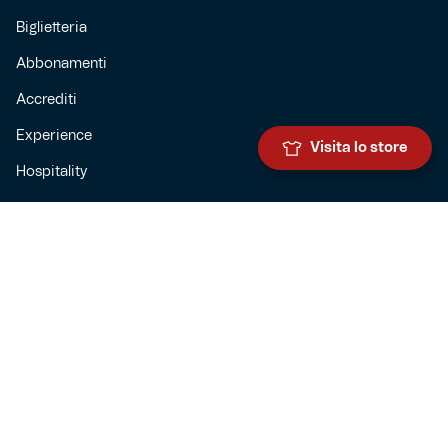
Biglietteria
Abbonamenti
Accrediti
Experience
Visita lo store
Hospitality
SQUADRE
Prima squadra maschile
Prima squadra femminile
Settore giovanile
Genoa for special
Genoa Academy