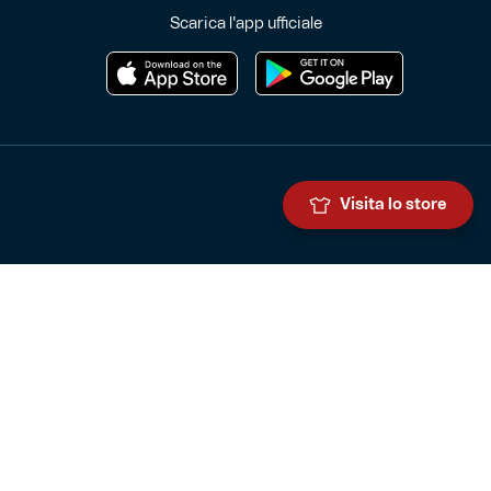
Scarica l'app ufficiale
Visita lo store
Genoa Cricket and Football Club S.p.A.
Via Ronchi 67, 16155 Genova Pegli
Iscritto al Registro Stampa del Tribunale di Genova n. 3054 in data
7 maggio 2025
C.F. 80033270101
P.IVA 00973790108
CONTATTI
BIGLIETTERIA