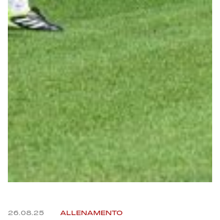
Helan x Genoa
Isolani x Genoa
Gift Card Online Store
Fortissimo batte il mio cuor
26.08.25
ALLENAMENTO