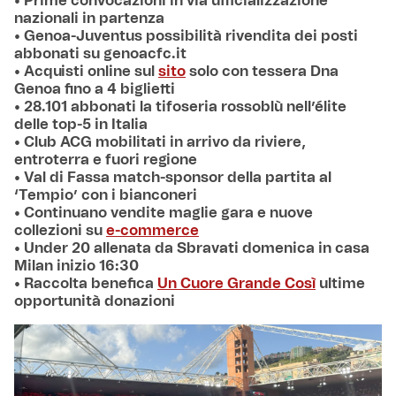
• Prime convocazioni in via ufficializzazione
nazionali in partenza
• Genoa-Juventus possibilità rivendita dei posti
abbonati su genoacfc.it
• Acquisti online sul
sito
solo con tessera Dna
Genoa fino a 4 biglietti
• 28.101 abbonati la tifoseria rossoblù nell’élite
delle top-5 in Italia
• Club ACG mobilitati in arrivo da riviere,
entroterra e fuori regione
• Val di Fassa match-sponsor della partita al
‘Tempio’ con i bianconeri
• Continuano vendite maglie gara e nuove
collezioni su
e-commerce
• Under 20 allenata da Sbravati domenica in casa
Milan inizio 16:30
• Raccolta benefica
Un Cuore Grande Così
ultime
opportunità donazioni