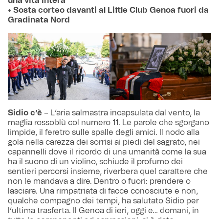
una vita intera
• Sosta corteo davanti al Little Club Genoa fuori da
Gradinata Nord
Sidio c’è
– L’aria salmastra incapsulata dal vento, la
maglia rossoblù col numero 11. Le parole che sgorgano
limpide, il feretro sulle spalle degli amici. Il nodo alla
gola nella carezza dei sorrisi ai piedi del sagrato, nei
capannelli dove il ricordo di una umanità come la sua
ha il suono di un violino, schiude il profumo dei
sentieri percorsi insieme, riverbera quel carattere che
non le mandava a dire. Dentro o fuori: prendere o
lasciare. Una rimpatriata di facce conosciute e non,
qualche compagno dei tempi, ha salutato Sidio per
l’ultima trasferta. Il Genoa di ieri, oggi e… domani, in