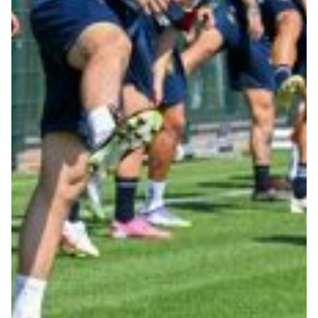
Robe di Kappa x Genoa
Vintage Collection
Red&Blue Voices
Kids
Accessori
Party
Outlet
Caffè Boasi x Genoa