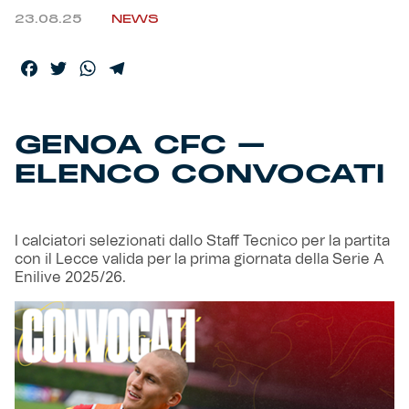
23.08.25
NEWS
Helan x Genoa
Facebook
Twitter
WhatsApp
Telegram
Isolani x Genoa
GENOA CFC –
Gift Card Online Store
ELENCO CONVOCATI
Fortissimo batte il mio cuor
I calciatori selezionati dallo Staff Tecnico per la partita
con il Lecce valida per la prima giornata della Serie A
Enilive 2025/26.