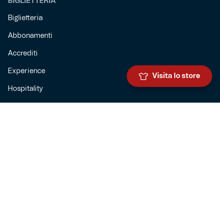
BIGLIETTERIA
Biglietteria
Abbonamenti
Accrediti
Experience
Visita lo store
Hospitality
SQUADRE
Prima squadra maschile
Prima squadra femminile
Settore giovanile
Genoa for special
Genoa Academy