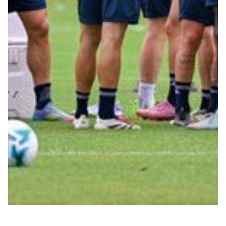
Robe di Kappa x Genoa
Vintage Collection
Red&Blue Voices
Kids
Accessori
Party
Outlet
Caffè Boasi x Genoa