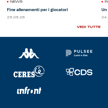
NEWS
P
Fine allenamenti per i giocatori
Un 
25.05.26
24
VEDI TUTTE