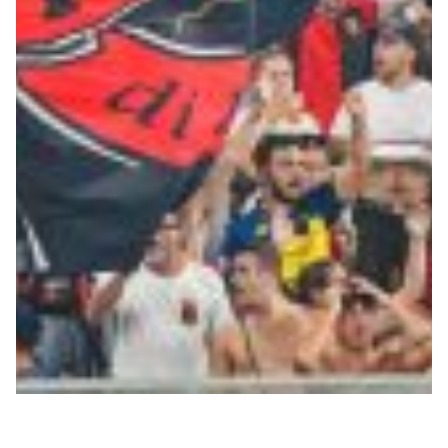
Helan x Genoa
Isolani x Genoa
Gift Card Online Store
Fortissimo batte il mio cuor