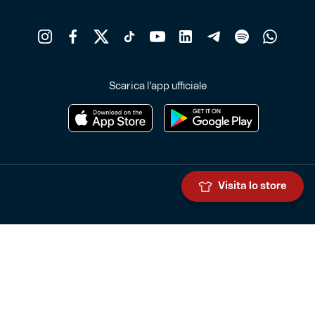
Scarica l'app ufficiale
Visita lo store
Genoa Cricket and Football Club S.p.A.
Via Ronchi 67, 16155 Genova Pegli
Iscritto al Registro Stampa del Tribunale di Genova n. 3054 in data
7 maggio 2025
C.F. 80033270101