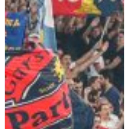
Robe di Kappa x Genoa
Vintage Collection
Red&Blue Voices
Kids
Accessori
Party
Outlet
Caffè Boasi x Genoa