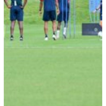
Robe di Kappa x Genoa
Vintage Collection
Red&Blue Voices
Kids
Accessori
Party
Outlet
Caffè Boasi x Genoa