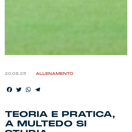
Helan x Genoa
Isolani x Genoa
Gift Card Online Store
Fortissimo batte il mio cuor
20.08.25
ALLENAMENTO
Facebook
Twitter
WhatsApp
Telegram
TEORIA E PRATICA,
A MULTEDO SI