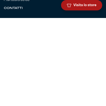
Visita lo store
CONTATTI
BIGLIETTERIA
Biglietteria
Abbonamenti
Accrediti
Experience
Hospitality
SQUADRE
Prima squadra maschile
Prima squadra femminile