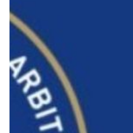
Robe di Kappa x Genoa
Vintage Collection
Red&Blue Voices
Kids
Accessori
Party
Outlet
Caffè Boasi x Genoa