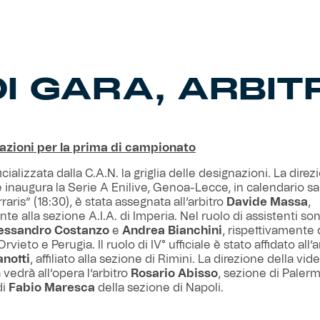
 DI GARA, ARB
azioni per la prima di campionato
ficializzata dalla C.A.N. la griglia delle designazioni. La direz
e inaugura la Serie A Enilive, Genoa-Lecce, in calendario sa
raris” (18:30), è stata assegnata all’arbitro
Davide Massa
,
te alla sezione A.I.A. di Imperia. Nel ruolo di assistenti son
essandro Costanzo
e
Andrea Bianchini
, rispettivamente 
Orvieto e Perugia. Il ruolo di IV° ufficiale è stato affidato all’a
notti
, affiliato alla sezione di Rimini. La direzione della vid
 vedrà all’opera l’arbitro
Rosario Abisso
, sezione di Palerm
di
Fabio Maresca
della sezione di Napoli.