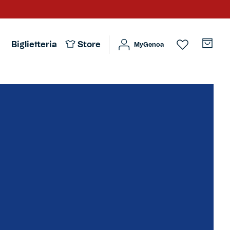
Biglietteria
Store
MyGenoa