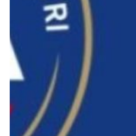
Helan x Genoa
Isolani x Genoa
Gift Card Online Store
Fortissimo batte il mio cuor