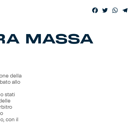
Facebook
Twitter
WhatsA
Tele
ITRA MASSA
ione della
bato allo
o stati
delle
rbitro
eo
o, con il