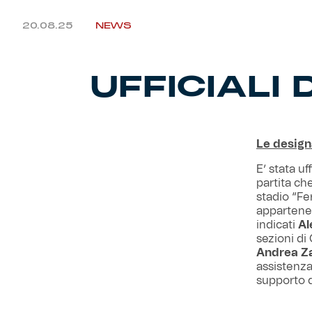
20.08.25
NEWS
UFFICIALI
Le design
E’ stata uf
partita ch
stadio “Fer
appartenen
indicati
Al
sezioni di 
Andrea Za
assistenza
supporto 