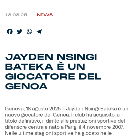
Helan x Genoa
18.08.25
NEWS
Isolani x Genoa
Facebook
Twitter
WhatsApp
Telegram
Gift Card Online Store
JAYDEN NSINGI
Fortissimo batte il mio cuor
BATEKA È UN
GIOCATORE DEL
GENOA
Genova, 18 agosto 2025 – Jayden Nsingi Bateka è un
nuovo giocatore del Genoa. Il club ha acquisito, a
titolo definitivo, il diritto alle prestazioni sportive del
difensore centrale nato a Parigi il 4 novembre 2007.
Nelle ultime stagioni sportive ha giocato nelle