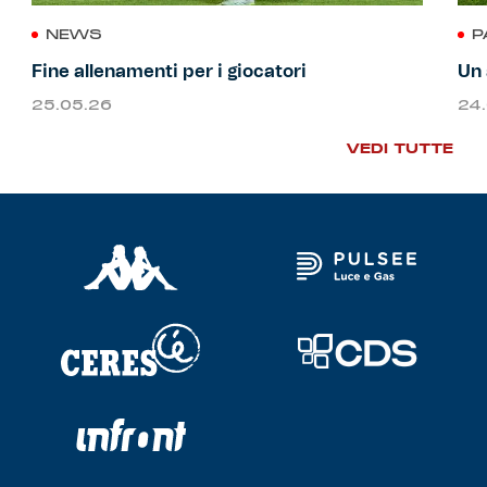
NEWS
P
Fine allenamenti per i giocatori
Un 
25.05.26
24
VEDI TUTTE