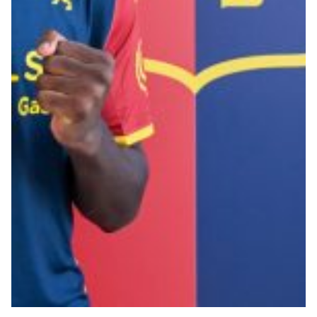
Robe di Kappa x Genoa
Vintage Collection
Red&Blue Voices
Kids
Accessori
Party
Outlet
Caffè Boasi x Genoa