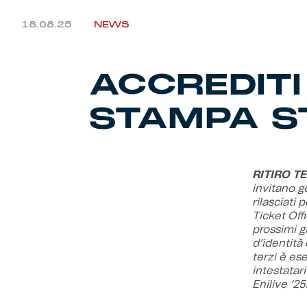
18.08.25
NEWS
ACCREDITI
STAMPA S
RITIRO T
invitano ge
rilasciati 
Ticket Off
prossimi g
d’identità
terzi è es
intestatari
Enilive ’2
sarà attivo