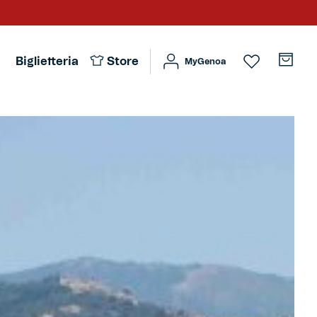
Biglietteria
Store
MyGenoa