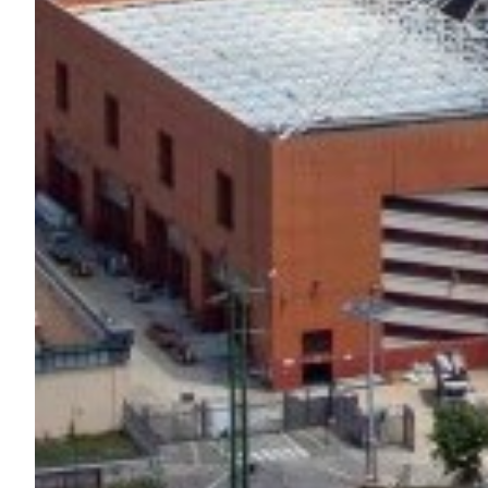
Helan x Genoa
Isolani x Genoa
Gift Card Online Store
Fortissimo batte il mio cuor