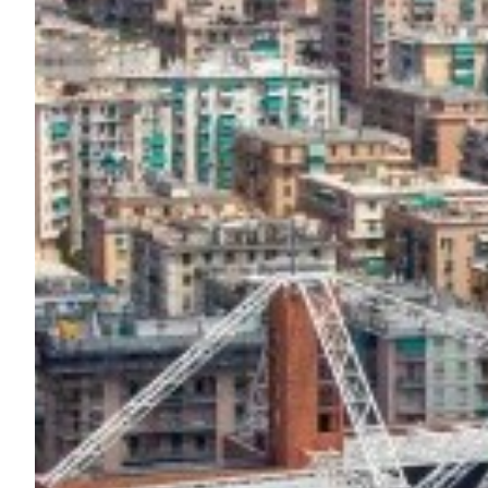
Robe di Kappa x Genoa
Vintage Collection
Red&Blue Voices
Kids
Accessori
Party
Outlet
Caffè Boasi x Genoa