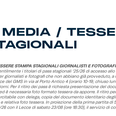
 MEDIA / TESS
TAGIONALI
ESSERE STAMPA STAGIONALI GIORNALISTI E FOTOGRAFI
ntilmente i titolari di pass stagionali ‘25/26 di accesso allo 
per giornalisti e fotografi che non abbiano già provveduto, a rit
ice del GMS in via al Porto Antico 4 (orario 10-19; chiuso lun
iorni. Per il ritiro dei pass è richiesta presentazione del d
 ed è necessaria foto formato tessera da apporre. Il ritiro pe
ercitabile con delega, copia del documento identitario degli
 e relativa foto tessera. In proiezione della prima partita di 
5/26 con il Lecce di sabato 23/08 (ore 18:30), il servizio di 
, unicamente al Ticket Office al Porto Antico, fino alle ore 1