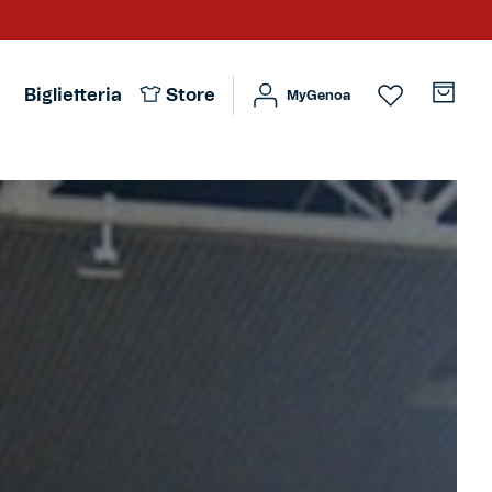
Biglietteria
Store
MyGenoa