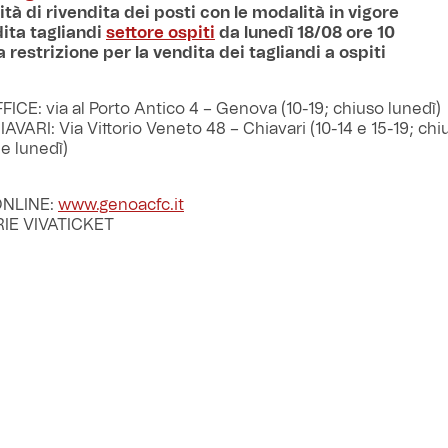
ità di rivendita dei posti con le modalità in vigore
ita tagliandi
settore ospiti
da lunedì 18/08 ore 10
restrizione per la vendita dei tagliandi a ospiti
ICE: via al Porto Antico 4 – Genova (10-19; chiuso lunedì)
VARI: Via Vittorio Veneto 48 – Chiavari (10-14 e 15-19; chi
e lunedì)
NLINE:
www.genoacfc.it
IE VIVATICKET
ASE
: *Under 16
terali: 40 (*20)
ntrali: € 60 (*30)
Laterale: € 25 (*15)
Zena: € 30 (*15)
piti
: € 30 (*15)
eriore: € 80 (*40)