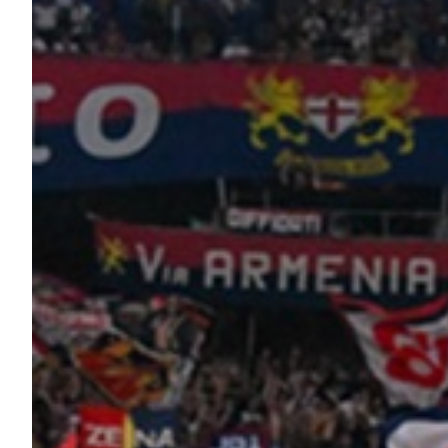
Robe di Kappa x Genoa
Vintage Collection
Red&Blue Voices
Kids
Accessori
Party
Outlet
Caffè Boasi x Genoa