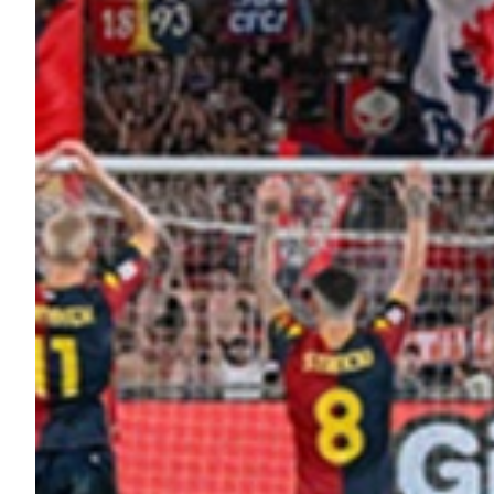
Helan x Genoa
Isolani x Genoa
Gift Card Online Store
Fortissimo batte il mio cuor