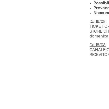
Possibil
Prevend
Nessuna 
Da 16/08
TICKET OFF
STORE CHIA
domenica 
Da 18/08
CANALE O
RICEVITOR
PREZZI B
Distinti La
Distinti Ce
Gradinata 
Gradinata 
Settore Os
Tribuna Inf