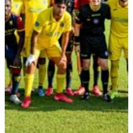
Robe di Kappa x Genoa
Vintage Collection
Red&Blue Voices
Kids
Accessori
Party
Outlet
Caffè Boasi x Genoa