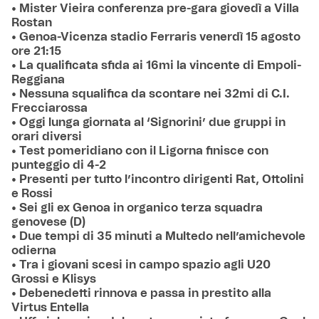
• Mister Vieira conferenza pre-gara giovedì a Villa
Rostan
• Genoa-Vicenza stadio Ferraris venerdì 15 agosto
ore 21:15
• La qualificata sfida ai 16mi la vincente di Empoli-
Reggiana
• Nessuna squalifica da scontare nei 32mi di C.I.
Frecciarossa
• Oggi lunga giornata al ‘Signorini’ due gruppi in
orari diversi
• Test pomeridiano con il Ligorna finisce con
punteggio di 4-2
• Presenti per tutto l’incontro dirigenti Rat, Ottolini
e Rossi
• Sei gli ex Genoa in organico terza squadra
genovese (D)
• Due tempi di 35 minuti a Multedo nell’amichevole
odierna
• Tra i giovani scesi in campo spazio agli U20
Grossi e Klisys
• Debenedetti rinnova e passa in prestito alla
Virtus Entella