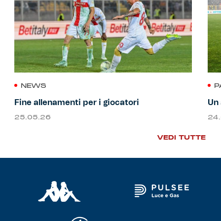
NEWS
P
Fine allenamenti per i giocatori
Un 
25.05.26
24
VEDI TUTTE