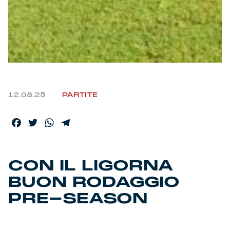
Helan x Genoa
Isolani x Genoa
Gift Card Online Store
12.08.25
PARTITE
Fortissimo batte il mio cuor
Facebook
Twitter
WhatsApp
Telegram
CON IL LIGORNA
BUON RODAGGIO
PRE-SEASON