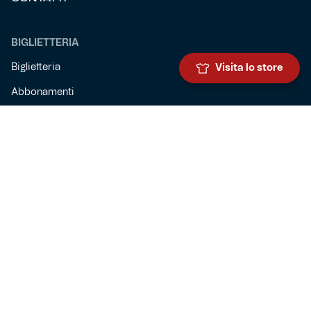
BIGLIETTERIA
Biglietteria
Visita lo store
Abbonamenti
Accrediti
Experience
Hospitality
SQUADRE
Prima squadra maschile
Prima squadra femminile
Settore giovanile