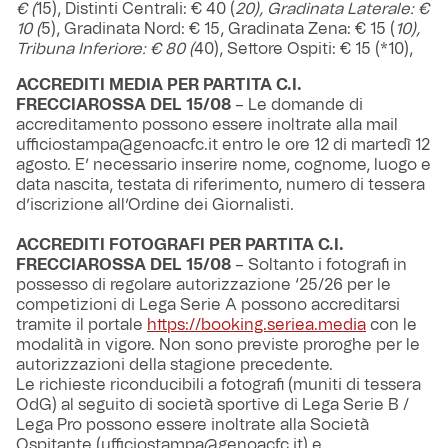
€ (
15), Distinti Centrali: € 40 (
20), Gradinata Laterale: €
10 (
5), Gradinata Nord: € 15, Gradinata Zena: € 15 (
10),
Tribuna Inferiore: € 80 (
40), Settore Ospiti: € 15 (*10),
ACCREDITI MEDIA PER PARTITA C.I.
FRECCIAROSSA DEL 15/08
– Le domande di
accreditamento possono essere inoltrate alla mail
ufficiostampa@genoacfc.it entro le ore 12 di martedì 12
agosto. E’ necessario inserire nome, cognome, luogo e
data nascita, testata di riferimento, numero di tessera
d’iscrizione all’Ordine dei Giornalisti.
ACCREDITI FOTOGRAFI PER PARTITA C.I.
FRECCIAROSSA DEL 15/08
– Soltanto i fotografi in
possesso di regolare autorizzazione ‘25/26 per le
competizioni di Lega Serie A possono accreditarsi
tramite il portale
https://booking.seriea.media
con le
modalità in vigore. Non sono previste proroghe per le
autorizzazioni della stagione precedente.
Le richieste riconducibili a fotografi (muniti di tessera
OdG) al seguito di società sportive di Lega Serie B /
Lega Pro possono essere inoltrate alla Società
Ospitante (ufficiostampa@genoacfc.it) e