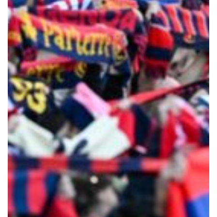
Robe di Kappa x Genoa
Vintage Collection
Red&Blue Voices
Kids
Accessori
Party
Outlet
Caffè Boasi x Genoa