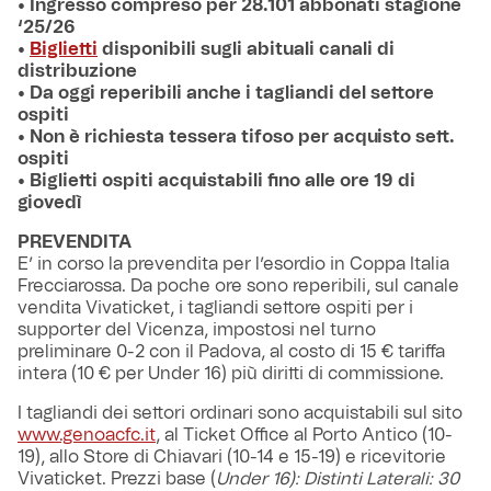
• Ingresso compreso per 28.101 abbonati stagione
‘25/26
•
Biglietti
disponibili sugli abituali canali di
distribuzione
• Da oggi reperibili anche i tagliandi del settore
ospiti
• Non è richiesta tessera tifoso per acquisto sett.
ospiti
• Biglietti ospiti acquistabili fino alle ore 19 di
giovedì
PREVENDITA
E’ in corso la prevendita per l’esordio in Coppa Italia
Frecciarossa. Da poche ore sono reperibili, sul canale
vendita Vivaticket, i tagliandi settore ospiti per i
supporter del Vicenza, impostosi nel turno
preliminare 0-2 con il Padova, al costo di 15 € tariffa
intera (10 € per Under 16) più diritti di commissione.
I tagliandi dei settori ordinari sono acquistabili sul sito
www.genoacfc.it
, al Ticket Office al Porto Antico (10-
19), allo Store di Chiavari (10-14 e 15-19) e ricevitorie
Vivaticket. Prezzi base (
Under 16): Distinti Laterali: 30