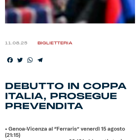
Helan x Genoa
Isolani x Genoa
11.08.25
BIGLIETTERIA
Gift Card Online Store
Facebook
Twitter
WhatsApp
Telegram
Fortissimo batte il mio cuor
DEBUTTO IN COPPA
ITALIA, PROSEGUE
PREVENDITA
• Genoa-Vicenza al “Ferraris” venerdì 15 agosto
(21:15)