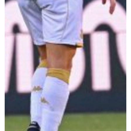
Robe di Kappa x Genoa
Vintage Collection
Red&Blue Voices
Kids
Accessori
Party
Outlet
Caffè Boasi x Genoa