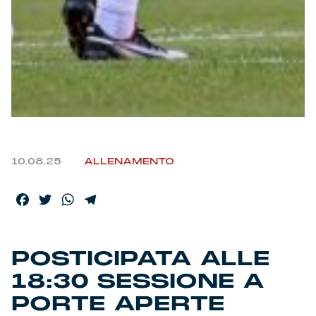
Helan x Genoa
Isolani x Genoa
Gift Card Online Store
Fortissimo batte il mio cuor
10.08.25
ALLENAMENTO
Facebook
Twitter
WhatsApp
Telegram
POSTICIPATA ALLE
18:30 SESSIONE A
PORTE APERTE