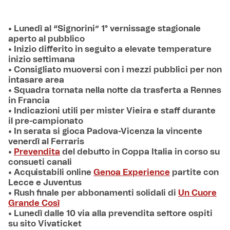
• Lunedì al “Signorini” 1° vernissage stagionale
aperto al pubblico
• Inizio differito in seguito a elevate temperature
inizio settimana
• Consigliato muoversi con i mezzi pubblici per non
intasare area
• Squadra tornata nella notte da trasferta a Rennes
in Francia
• Indicazioni utili per mister Vieira e staff durante
il pre-campionato
• In serata si gioca Padova-Vicenza la vincente
venerdì al Ferraris
•
Prevendita
del debutto in Coppa Italia in corso su
consueti canali
• Acquistabili online
Genoa Experience
partite con
Lecce e Juventus
• Rush finale per abbonamenti solidali di
Un Cuore
Grande Così
•
Lunedì dalle 10 via alla prevendita settore ospiti
su sito Vivaticket