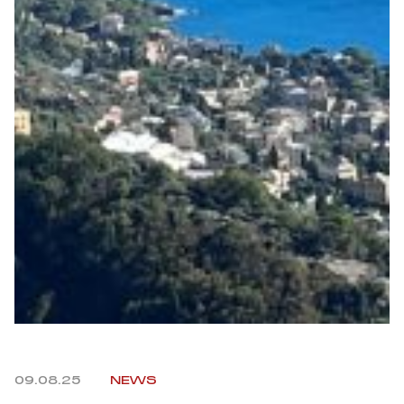
Robe di Kappa x Genoa
Vintage Collection
Red&Blue Voices
Kids
Accessori
Party
Outlet
09.08.25
NEWS
Caffè Boasi x Genoa