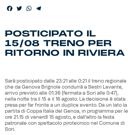
Facebook
Twitter
WhatsApp
Telegram
Helan x Genoa
Isolani x Genoa
POSTICIPATO IL
15/08 TRENO PER
Gift Card Online Store
RITORNO IN RIVIERA
Fortissimo batte il mio cuor
Sarà posticipato dalle 23:21 alle 0:21 il treno regionale
che da Genova Brignole condurrà a Sestri Levante,
arrivo previsto alle 01:36 (fermata a Sori alle 0:47),
nella notte tra il 15 e il 16 agosto. La decisione è stata
presa per far fronte a un duplice evento. Da un lato la
partita di Coppa Italia del Genoa, in programma per le
ore 21.15 di venerdì 15 agosto, e dall’altro la festa
patronale con spettacolo pirotecnico nel Comune di
Sori.