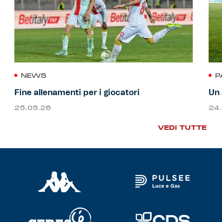
NEWS
P
Fine allenamenti per i giocatori
Un 
25.05.26
24
VEDI TUTTE