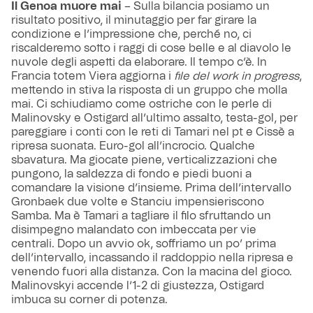
Il Genoa muore mai
– Sulla bilancia posiamo un
risultato positivo, il minutaggio per far girare la
condizione e l’impressione che, perché no, ci
riscalderemo sotto i raggi di cose belle e al diavolo le
nuvole degli aspetti da elaborare. Il tempo c’è. In
Francia totem Viera aggiorna i
file del work in progress
,
mettendo in stiva la risposta di un gruppo che molla
mai. Ci schiudiamo come ostriche con le perle di
Malinovsky e Ostigard all’ultimo assalto, testa-gol, per
pareggiare i conti con le reti di Tamari nel pt e Cissè a
ripresa suonata. Euro-gol all’incrocio. Qualche
sbavatura. Ma giocate piene, verticalizzazioni che
pungono, la saldezza di fondo e piedi buoni a
comandare la visione d’insieme. Prima dell’intervallo
Gronbaek due volte e Stanciu impensieriscono
Samba. Ma è Tamari a tagliare il filo sfruttando un
disimpegno malandato con imbeccata per vie
centrali. Dopo un avvio ok, soffriamo un po’ prima
dell’intervallo, incassando il raddoppio nella ripresa e
venendo fuori alla distanza. Con la macina del gioco.
Malinovskyi accende l’1-2 di giustezza, Ostigard
imbuca su corner di potenza.