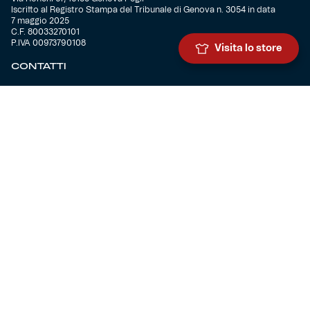
Iscritto al Registro Stampa del Tribunale di Genova n. 3054 in data
7 maggio 2025
C.F. 80033270101
P.IVA 00973790108
Visita lo store
CONTATTI
BIGLIETTERIA
Biglietteria
Abbonamenti
Accrediti
Experience
Hospitality
SQUADRE