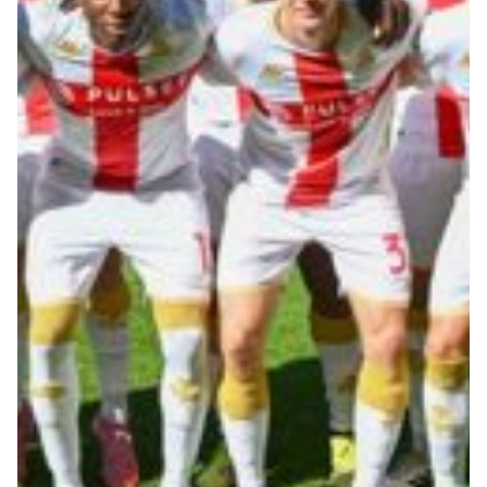
Robe di Kappa x Genoa
Vintage Collection
Red&Blue Voices
Kids
Accessori
Party
Outlet
Caffè Boasi x Genoa