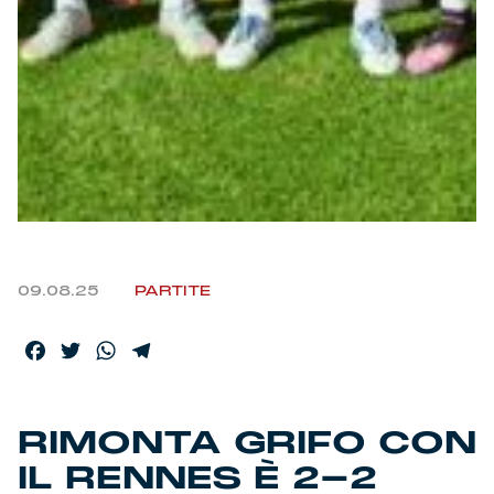
Helan x Genoa
Isolani x Genoa
Gift Card Online Store
Fortissimo batte il mio cuor
09.08.25
PARTITE
Facebook
Twitter
WhatsApp
Telegram
RIMONTA GRIFO CON
IL RENNES È 2-2