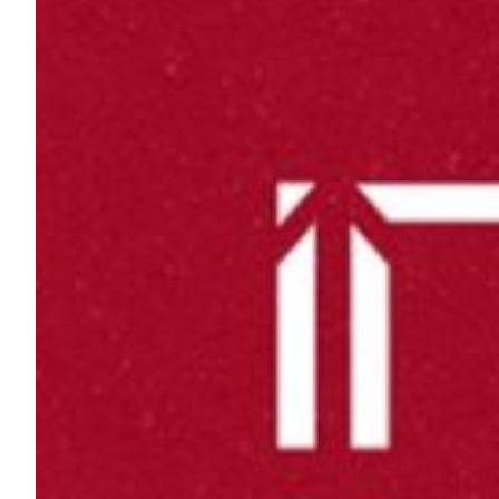
Helan x Genoa
Isolani x Genoa
Gift Card Online Store
Fortissimo batte il mio cuor