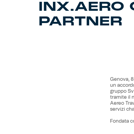
INX.AERO 
PARTNER
Genova, 8
un accordo
gruppo Svi
tramite il 
Aereo Trave
servizi ch
Fondata con
un’esperie
corporate 