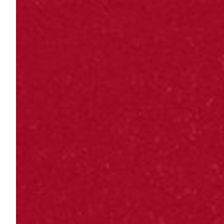
Robe di Kappa x Genoa
Vintage Collection
Red&Blue Voices
Kids
Accessori
Party
Outlet
Caffè Boasi x Genoa