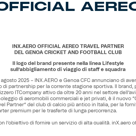
OFFICIAL AERE
INX.AERO OFFICIAL AEREO TRAVEL PARTNER
DEL GENOA CRICKET AND FOOTBALL CLUB
Il logo del brand presente nella linea Lifestyle
sull’abbigliamento di viaggio di staff e squadra
 agosto 2025 – INX.AERO e Genoa CFC annunciano di aver 
 di partnership per la corrente stagione sportiva. Il brand, 
zzero ITCompany attivo da oltre 20 anni nel settore dell’av
noleggio di aeromobili commerciali e jet privati, è il nuovo “O
l Partner” del club di calcio più antico in Italia, per la forni
arter premium per le trasferte di lunga percorrenza.
 l’obiettivo di fornire un servizio di alta qualità, inX.aero o
nza confortevole, sicura e con soluzioni personalizzate, da
e di lavoro alle vacanze di lusso, per gruppi numerosi e sq