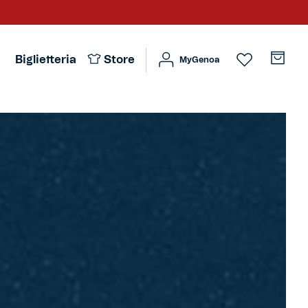
Biglietteria
Store
MyGenoa