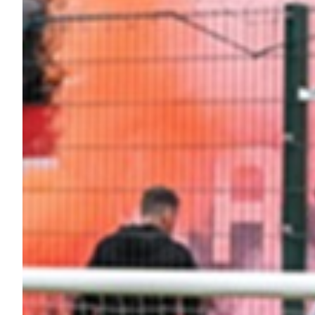
Helan x Genoa
Isolani x Genoa
Gift Card Online Store
Fortissimo batte il mio cuor