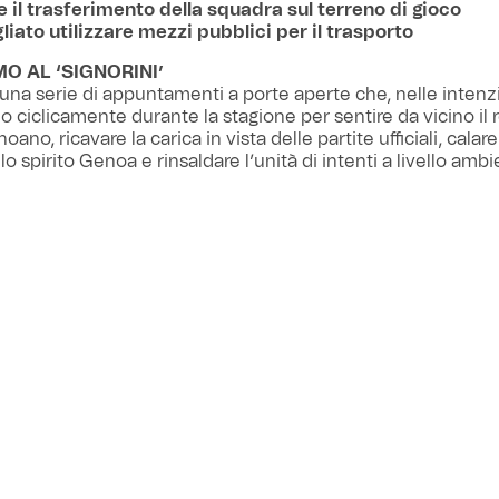
e il trasferimento della squadra sul terreno di gioco
gliato utilizzare mezzi pubblici per il trasporto
MO AL ‘SIGNORINI’
i una serie di appuntamenti a porte aperte che, nelle intenzi
o ciclicamente durante la stagione per sentire da vicino il r
ano, ricavare la carica in vista delle partite ufficiali, calare
llo spirito Genoa e rinsaldare l’unità di intenti a livello amb
 alla classifica. Multedo, Centro Sportivo Signorini, lunedì 1
i di folla nella pre-season in Val di Fassa, e in attesa del d
ia Frecciarossa la sera di Ferragosto (ingresso compreso per
 sarà la prima opportunità per i genoani di vedere dal vivo e 
zione 2025/26.