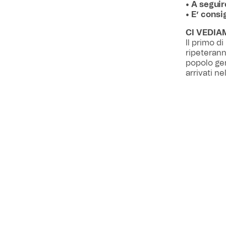
• A seguir
• E’ consi
CI VEDIA
Il primo d
ripeterann
popolo geno
arrivati ne
porta punti
Dopo i bagn
Coppa Ital
abbonati),
Genoa edi