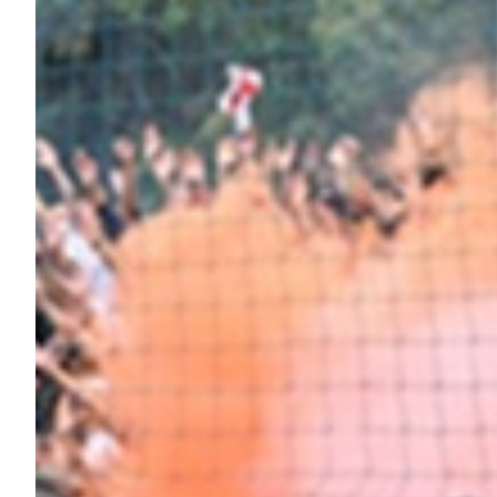
Robe di Kappa x Genoa
Vintage Collection
Red&Blue Voices
Kids
Accessori
Party
Outlet
Caffè Boasi x Genoa