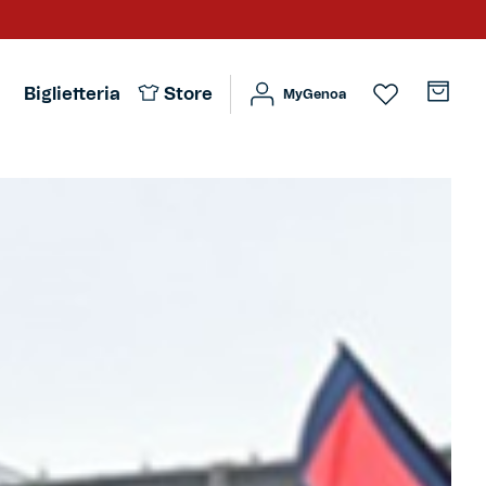
Biglietteria
Store
MyGenoa