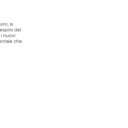
oni, si
espiro del
 i nuovi
ientale che
1 agosto.
ebutto in
 i 28.101
salutare il