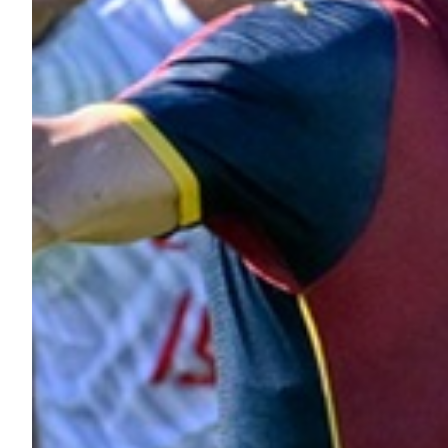
Robe di Kappa x Genoa
Vintage Collection
Red&Blue Voices
Kids
Accessori
Party
Outlet
Caffè Boasi x Genoa