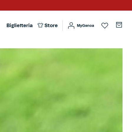
Biglietteria
Store
MyGenoa