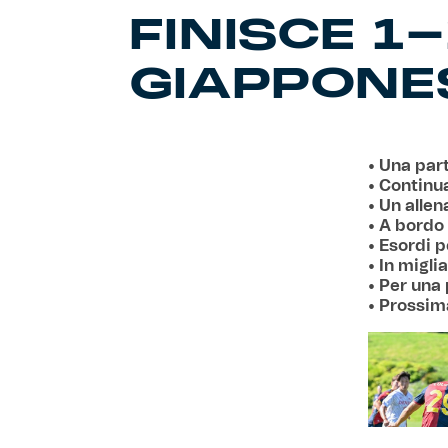
FINISCE 1
GIAPPONE
• Una par
• Continu
• Un alle
• A bordo 
• Esordi 
• In migli
• Per una
• Prossim