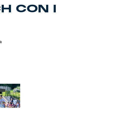
CH CON I
a