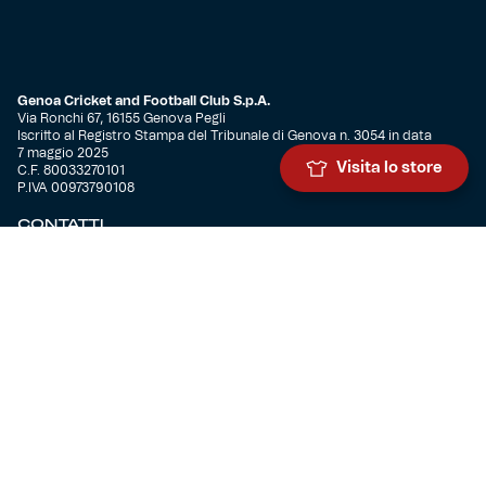
Genoa Cricket and Football Club S.p.A.
Via Ronchi 67, 16155 Genova Pegli
Iscritto al Registro Stampa del Tribunale di Genova n. 3054 in data
7 maggio 2025
Visita lo store
C.F. 80033270101
P.IVA 00973790108
CONTATTI
BIGLIETTERIA
Biglietteria
Abbonamenti
Accrediti
Experience