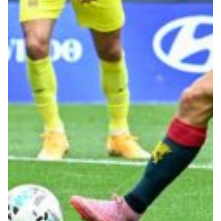
Robe di Kappa x Genoa
Vintage Collection
Red&Blue Voices
Kids
Accessori
Party
Outlet
Caffè Boasi x Genoa