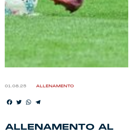
Helan x Genoa
Isolani x Genoa
Gift Card Online Store
Fortissimo batte il mio cuor
01.08.25
ALLENAMENTO
Facebook
Twitter
WhatsApp
Telegram
ALLENAMENTO AL