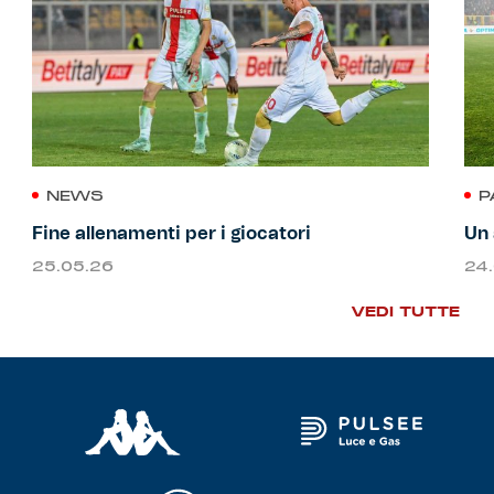
NEWS
P
Fine allenamenti per i giocatori
Un 
25.05.26
24
VEDI TUTTE