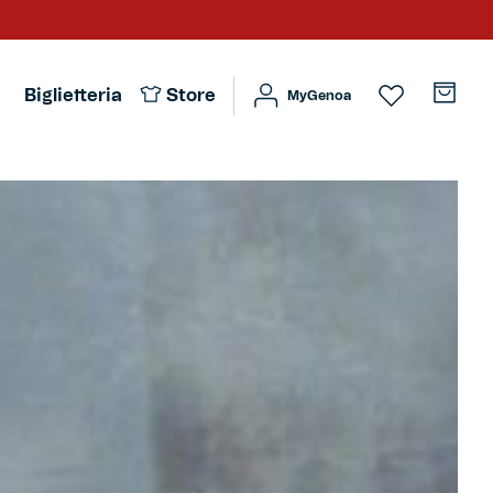
Biglietteria
Store
MyGenoa