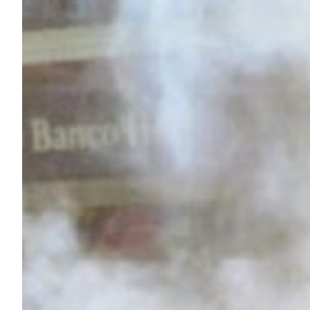
Robe di Kappa x Genoa
Vintage Collection
Red&Blue Voices
Kids
Accessori
Party
Outlet
Caffè Boasi x Genoa