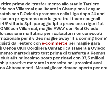
 ritiro prima del trasferimento allo stadio Tartiere
sfida con Villarreal qualificato in Champions League
match con R.Oviedo promosso nella Liga dopo 24 anni
chiusura programma con la gara tra i team spagnoli
 45’ vittoria 3pt, pareggio 1pt e prevalenza rigori 1pt
HOME con Villarreal, maglie AWAY con Real Oviedo
do sessione mattutina per i calciatori non convocati
ernazionale per il video maglie away ‘It’s coming home’
quisti dall’estero con
e-commerce
per maglie gara
 il Genoa Club Cordillera Cantabrica stasera a Oviedo
timento martedì altro test prima di trasferta a Rennes
Tv club all’undicesimo posto per ricavi con 37,5 milioni
ship sportive mercato in crescita nei prossimi anni
a Abbonamenti ‘Meravigliosa’ rimane aperta per ora