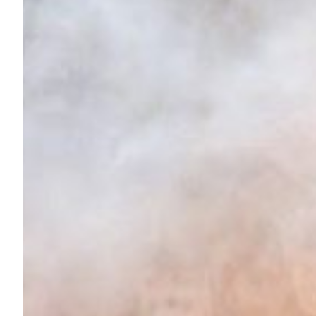
Helan x Genoa
Isolani x Genoa
Gift Card Online Store
Fortissimo batte il mio cuor