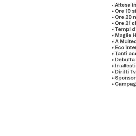
•
Attesa in
• Ore 19 
• Ore 20 
• Ore 21 
• Tempi di
• Maglie 
• A Multe
• Eco int
• Tanti ac
• Debutta
• In alles
• Diritti 
• Sponsor
• Campagn