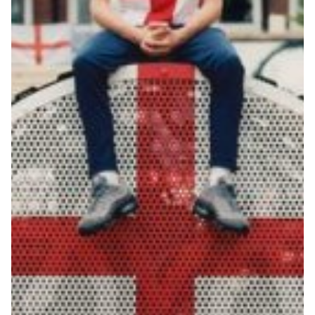
Robe di Kappa x Genoa
Vintage Collection
Red&Blue Voices
Kids
Accessori
Party
Outlet
Caffè Boasi x Genoa