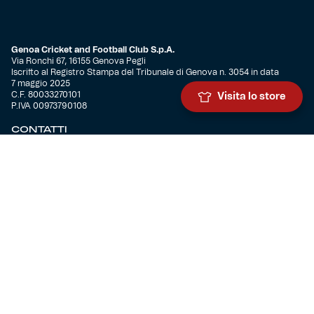
Genoa Cricket and Football Club S.p.A.
Via Ronchi 67, 16155 Genova Pegli
Iscritto al Registro Stampa del Tribunale di Genova n. 3054 in data
7 maggio 2025
C.F. 80033270101
Visita lo store
P.IVA 00973790108
CONTATTI
BIGLIETTERIA
Biglietteria
Abbonamenti
Accrediti
Experience
Hospitality