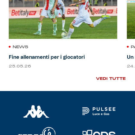
NEWS
P
Fine allenamenti per i giocatori
Un 
25.05.26
24
VEDI TUTTE