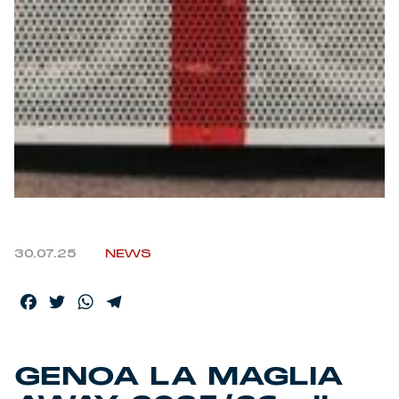
Helan x Genoa
Isolani x Genoa
Gift Card Online Store
Fortissimo batte il mio cuor
30.07.25
NEWS
Facebook
Twitter
WhatsApp
Telegram
GENOA LA MAGLIA