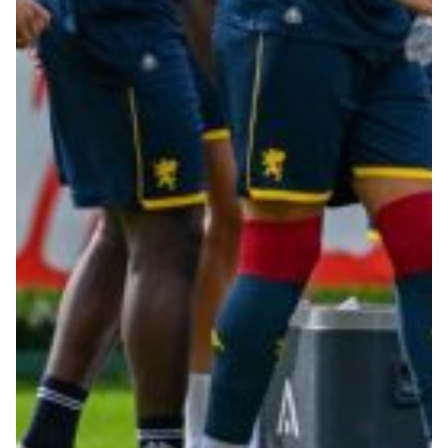
Robe di Kappa x Genoa
Vintage Collection
Red&Blue Voices
Kids
Accessori
Party
Outlet
Caffè Boasi x Genoa