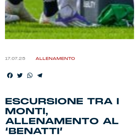
Helan x Genoa
Isolani x Genoa
Gift Card Online Store
17.07.25
ALLENAMENTO
Fortissimo batte il mio cuor
Facebook
Twitter
WhatsApp
Telegram
ESCURSIONE TRA I
MONTI,
ALLENAMENTO AL
‘BENATTI’