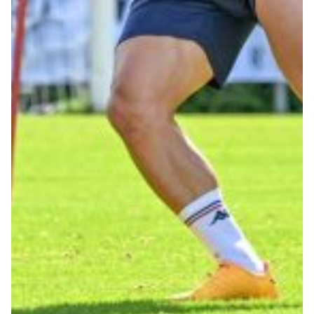
Robe di Kappa x Genoa
Vintage Collection
Red&Blue Voices
Kids
Accessori
Party
Outlet
Caffè Boasi x Genoa