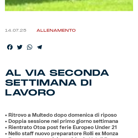
Helan x Genoa
Isolani x Genoa
14.07.25
ALLENAMENTO
Gift Card Online Store
Facebook
Twitter
WhatsApp
Telegram
Fortissimo batte il mio cuor
AL VIA SECONDA
SETTIMANA DI
LAVORO
• Ritrovo a Multedo dopo domenica di riposo
• Doppia sessione nel primo giorno settimana
• Rientrato Otoa post ferie Europeo Under 21
• Nello staff nuovo preparatore Rolli ex Monza