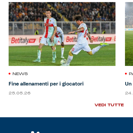
NEWS
P
Fine allenamenti per i giocatori
Un 
25.05.26
24
VEDI TUTTE