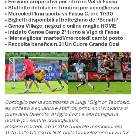
• Fervono preparativi per ritiro in Val di Fassa
• Staffette del club in Trentino per accoglienza
• Mercoledì 1ma uscita vs Fassa C. ore 17:30
• Biglietti disponibili al botteghino del ‘Benatti’
• Genoa Village, negozi e online maglie HOME
• Iniziato Genoa Camp 2° turno a Vigo di Fassa
• ‘Meravigliosa’ martedì/mercoledì cambi posto
• Raccolta benefica n.21 Un Cuore Grande Così
Cordoglio per la scomparsa di Luigi “Gigino” Teodosio,
ex addetto a squadra e staff dai primi anni Novanta ai
primi anni Duemila. Al figlio Enzo e alla famiglia le
nostre più sentite condoglianze.
Rosario martedì ore 17:30 e funerale mercoledì ore
11:45 nella Chiesa di N.S. della Consolazione in via XX