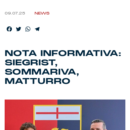
Helan x Genoa
09.07.25
NEWS
Isolani x Genoa
Facebook
Twitter
WhatsApp
Telegram
Gift Card Online Store
NOTA INFORMATIVA:
Fortissimo batte il mio cuor
SIEGRIST,
SOMMARIVA,
MATTURRO