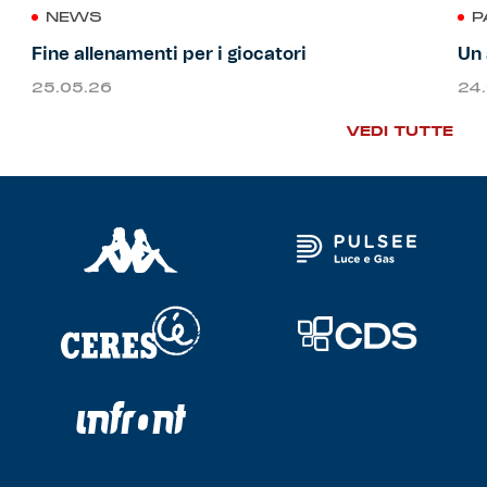
NEWS
P
Fine allenamenti per i giocatori
Un 
25.05.26
24
VEDI TUTTE