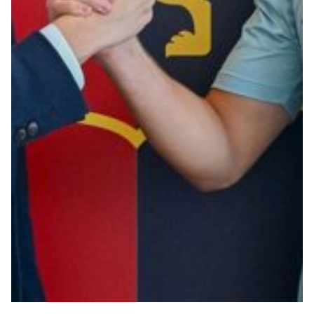
Robe di Kappa x Genoa
Vintage Collection
Red&Blue Voices
Kids
Accessori
Party
Outlet
Caffè Boasi x Genoa