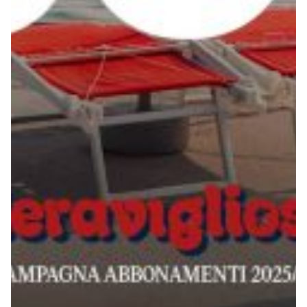
Robe di Kappa x Genoa
Vintage Collection
Red&Blue Voices
Kids
Accessori
Party
Outlet
Caffè Boasi x Genoa