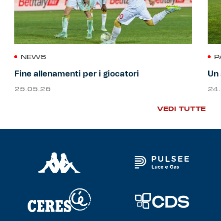
NEWS
P
Fine allenamenti per i giocatori
Un 
25.05.26
24
VEDI TUTTE