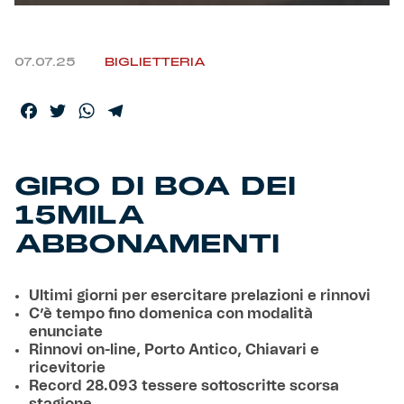
Helan x Genoa
07.07.25
BIGLIETTERIA
Isolani x Genoa
Facebook
Twitter
WhatsApp
Telegram
Gift Card Online Store
GIRO DI BOA DEI
Fortissimo batte il mio cuor
15MILA
ABBONAMENTI
Ultimi giorni per esercitare prelazioni e rinnovi
C’è tempo fino domenica con modalità
enunciate
Rinnovi on-line, Porto Antico, Chiavari e
ricevitorie
Record 28.093 tessere sottoscritte scorsa
stagione