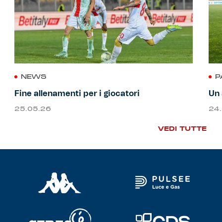
NEWS
P
Fine allenamenti per i giocatori
Un 
25.05.26
24
VEDI TUTTE