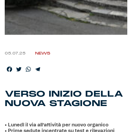
Helan x Genoa
Isolani x Genoa
Gift Card Online Store
05.07.25
NEWS
Fortissimo batte il mio cuor
Facebook
Twitter
WhatsApp
Telegram
VERSO INIZIO DELLA
NUOVA STAGIONE
• Lunedì il via all’attività per nuovo organico
• Prime sedute incentrate su test e rilevazioni