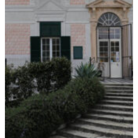
Robe di Kappa x Genoa
Vintage Collection
Red&Blue Voices
Kids
Accessori
Party
Outlet
Caffè Boasi x Genoa