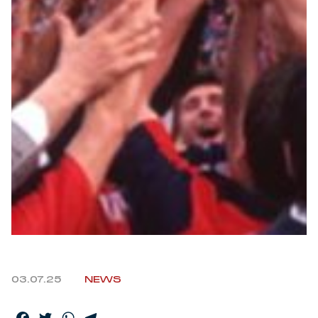
Robe di Kappa x Genoa
Vintage Collection
Red&Blue Voices
Kids
Accessori
Party
Outlet
03.07.25
NEWS
Caffè Boasi x Genoa