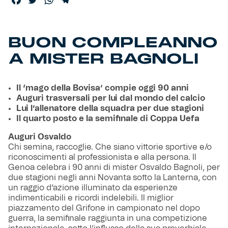
Facebook
Twitter
WhatsApp
Telegram
Helan x Genoa
BUON COMPLEANNO
Isolani x Genoa
A MISTER BAGNOLI
Gift Card Online Store
Il ‘mago della Bovisa’ compie oggi 90 anni
Auguri trasversali per lui dal mondo del calcio
Fortissimo batte il mio cuor
Lui l’allenatore della squadra per due stagioni
Il quarto posto e la semifinale di Coppa Uefa
Auguri Osvaldo
Chi semina, raccoglie. Che siano vittorie sportive e/o
riconoscimenti al professionista e alla persona. Il
Genoa celebra i 90 anni di mister Osvaldo Bagnoli, per
due stagioni negli anni Novanta sotto la Lanterna, con
un raggio d’azione illuminato da esperienze
indimenticabili e ricordi indelebili. Il miglior
piazzamento del Grifone in campionato nel dopo
guerra, la semifinale raggiunta in una competizione