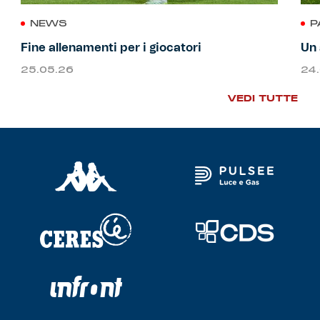
NEWS
P
Fine allenamenti per i giocatori
Un 
25.05.26
24
VEDI TUTTE